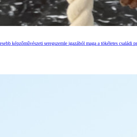
íresebb képzőművészeti seregszemle igazából maga a tökéletes családi p