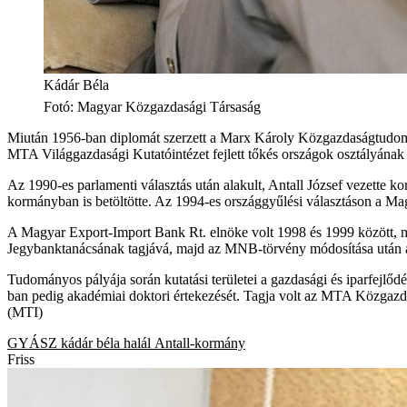
Kádár Béla
Fotó
:
Magyar Közgazdasági Társaság
Miután 1956-ban diplomát szerzett a Marx Károly Közgazdaságtudom
MTA Világgazdasági Kutatóintézet fejlett tőkés országok osztályának 
Az 1990-es parlamenti választás után alakult, Antall József vezette 
kormányban is betöltötte. Az 1994-es országgyűlési választáson a Ma
A Magyar Export-Import Bank Rt. elnöke volt 1998 és 1999 között, 
Jegybanktanácsának tagjává, majd az MNB-törvény módosítása után a 
Tudományos pályája során kutatási területei a gazdasági és iparfej
ban pedig akadémiai doktori értekezését. Tagja volt az MTA Közgaz
(MTI)
GYÁSZ
kádár béla
halál
Antall-kormány
Friss