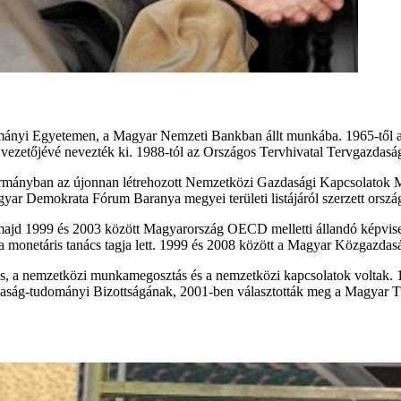
ányi Egyetemen, a Magyar Nemzeti Bankban állt munkába. 1965-től a
vezetőjévé nevezték ki. 1988-tól az Országos Tervhivatal Tervgazdasági
kormányban az újonnan létrehozott Nemzetközi Gazdasági Kapcsolatok Min
gyar Demokrata Fórum Baranya megyei területi listájáról szerzett orsz
majd 1999 és 2003 között Magyarország OECD melletti állandó képvise
monetáris tanács tagja lett. 1999 és 2008 között a Magyar Közgazdasá
lődés, a nemzetközi munkamegosztás és a nemzetközi kapcsolatok volta
daság-tudományi Bizottságának, 2001-ben választották meg a Magyar 