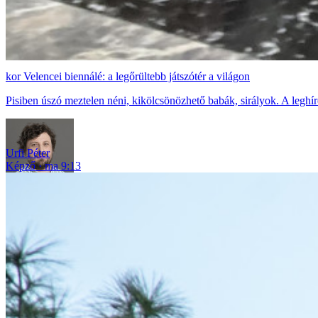
Velencei biennálé: a legőrültebb játszótér a világon
Pisiben úszó meztelen néni, kikölcsönözhető babák, sirályok. A legh
Urfi Péter
Képző
ma 9:13