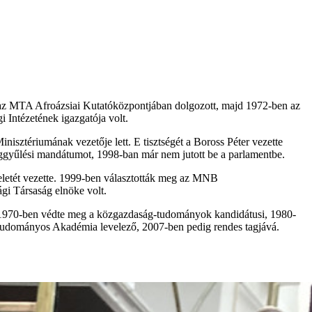
z MTA Afroázsiai Kutatóközpontjában dolgozott, majd 1972-ben az
 Intézetének igazgatója volt.
isztériumának vezetője lett. E tisztségét a Boross Péter vezette
ággyűlési mandátumot, 1998-ban már nem jutott be a parlamentbe.
letét vezette. 1999-ben választották meg az MNB
gi Társaság elnöke volt.
k. 1970-ben védte meg a közgazdaság-tudományok kandidátusi, 1980-
Tudományos Akadémia levelező, 2007-ben pedig rendes tagjává.