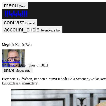
Menü
Kinézet
Jelentkezz be!
Meghalt Kádár Béla
Haász János
GYÁSZ
2026. július 8. 18:11
Megosztás
Életének 93. évében, kedden elhunyt Kádár Béla Széchenyi-díjas kö
külgazdasági minisztere.