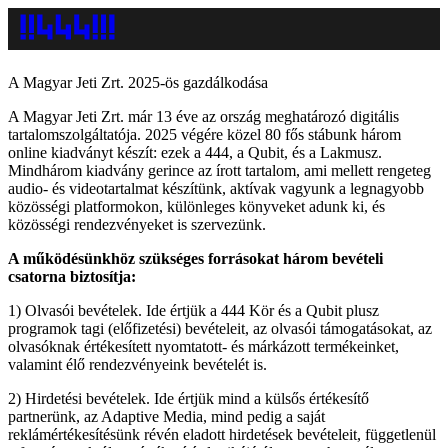
A Magyar Jeti Zrt. 2025-ös gazdálkodása
A Magyar Jeti Zrt. már 13 éve az ország meghatározó digitális
tartalomszolgáltatója. 2025 végére közel 80 fős stábunk három
online kiadványt készít: ezek a 444, a Qubit, és a Lakmusz.
Mindhárom kiadvány gerince az írott tartalom, ami mellett rengeteg
audio- és videotartalmat készítünk, aktívak vagyunk a legnagyobb
közösségi platformokon, különleges könyveket adunk ki, és
közösségi rendezvényeket is szervezünk.
A működésünkhöz szükséges forrásokat három bevételi
csatorna biztosítja:
1) Olvasói bevételek. Ide értjük a 444 Kör és a Qubit plusz
programok tagi (előfizetési) bevételeit, az olvasói támogatásokat, az
olvasóknak értékesített nyomtatott- és márkázott termékeinket,
valamint élő rendezvényeink bevételét is.
2) Hirdetési bevételek. Ide értjük mind a külsős értékesítő
partnerünk, az Adaptive Media, mind pedig a saját
reklámértékesítésünk révén eladott hirdetések bevételeit, függetlenül