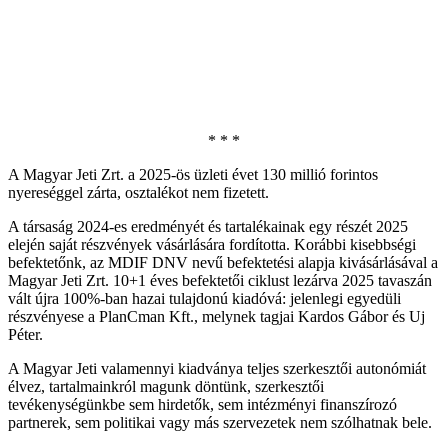
* * *
A Magyar Jeti Zrt. a 2025-ös üzleti évet 130 millió forintos
nyereséggel zárta, osztalékot nem fizetett.
A társaság 2024-es eredményét és tartalékainak egy részét 2025
elején saját részvények vásárlására fordította. Korábbi kisebbségi
befektetőnk, az MDIF DNV nevű befektetési alapja kivásárlásával a
Magyar Jeti Zrt. 10+1 éves befektetői ciklust lezárva 2025 tavaszán
vált újra 100%-ban hazai tulajdonú kiadóvá: jelenlegi egyedüli
részvényese a PlanCman Kft., melynek tagjai Kardos Gábor és Uj
Péter.
A Magyar Jeti valamennyi kiadványa teljes szerkesztői autonómiát
élvez, tartalmainkról magunk döntünk, szerkesztői
tevékenységünkbe sem hirdetők, sem intézményi finanszírozó
partnerek, sem politikai vagy más szervezetek nem szólhatnak bele.