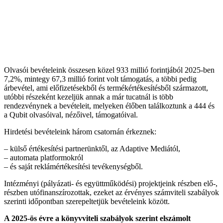
Olvasói bevételeink összesen közel 933 millió forintjából 2025-ben
7,2%, mintegy 67,3 millió forint volt támogatás, a többi pedig
árbevétel, ami előfizetésekből és termékértékesítésből származott,
utóbbi részeként kezeljük annak a már tucatnál is több
rendezvénynek a bevételeit, melyeken élőben találkoztunk a 444 és
a Qubit olvasóival, nézőivel, támogatóival.
Hirdetési bevételeink három csatornán érkeznek:
– külső értékesítési partnerünktől, az Adaptive Mediától,
– automata platformokról
– és saját reklámértékesítési tevékenységből.
Intézményi (pályázati- és együttműködési) projektjeink részben elő-,
részben utófinanszírozottak, ezeket az érvényes számviteli szabályok
szerinti időpontban szerepeltetjük bevételeink között.
A 2025-ös évre a könyvviteli szabályok szerint elszámolt