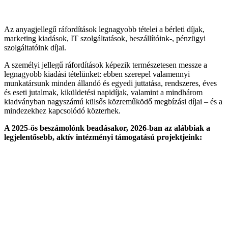
Az anyagjellegű ráfordítások legnagyobb tételei a bérleti díjak,
marketing kiadások, IT szolgáltatások, beszállítóink-, pénzügyi
szolgáltatóink díjai.
A személyi jellegű ráfordítások képezik természetesen messze a
legnagyobb kiadási tételünket: ebben szerepel valamennyi
munkatársunk minden állandó és egyedi juttatása, rendszeres, éves
és eseti jutalmak, kiküldetési napidíjak, valamint a mindhárom
kiadványban nagyszámú külsős közreműködő megbízási díjai – és a
mindezekhez kapcsolódó közterhek.
A 2025-ös beszámolónk beadásakor, 2026-ban az alábbiak a
legjelentősebb, aktív intézményi támogatású projektjeink: