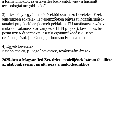
a formátumoktól, az értékesítés logikájától, vagy a használt
technológiai megoldásoktól.
3) Intézményi együttműködésekből származó bevételek. Ezek
jellegükben sokfélék: legjellemzőbben pályázati hozzájárulások
tartalmi projektekhez (kiemelt példák az EU társfinanszírozásával
működő Lakmusz kiadvány és a TEFI projekt), kisebb részben
pedig üzlet- és termékfejlesztési együttműködések illetve
céltámogatások (pl. Google, Thomson Foundation).
4) Egyéb bevételek
Kisebb tételek, pl. jogdíjbevételek, továbbszámlázások
2025-ben a Magyar Jeti Zrt. üzleti modelljének három fő pillére
az alábbiak szerint járult hozzá a működésünkhöz: