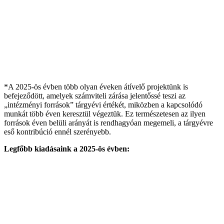
*A 2025-ös évben több olyan éveken átívelő projektünk is
befejeződött, amelyek számviteli zárása jelentőssé teszi az
„intézményi források” tárgyévi értékét, miközben a kapcsolódó
munkát több éven keresztül végeztük. Ez természetesen az ilyen
források éven belüli arányát is rendhagyóan megemeli, a tárgyévre
eső kontribúció ennél szerényebb.
Legfőbb kiadásaink a 2025-ös évben: