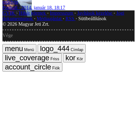
erdelyip
Popkult
2014. január 18. 18:17
GYIK
Hibát jelentek
Impresszum
Javítások kezelése
Jogi
dokumentumok
Médiaajánlat
RSS
Sütibeállítások
©
2026
Magyar Jeti Zrt.
Vége
Menü
Címlap
Friss
Kör
Fiók