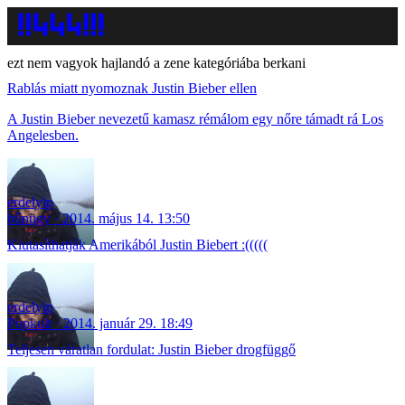
ezt nem vagyok hajlandó a zene kategóriába berkani
Rablás miatt nyomoznak Justin Bieber ellen
A Justin Bieber nevezetű kamasz rémálom egy nőre támadt rá Los
Angelesben.
erdelyip
bűnügy
2014. május 14. 13:50
Kiutasíthatják Amerikából Justin Biebert :(((((
erdelyip
Popkult
2014. január 29. 18:49
Teljesen váratlan fordulat: Justin Bieber drogfüggő