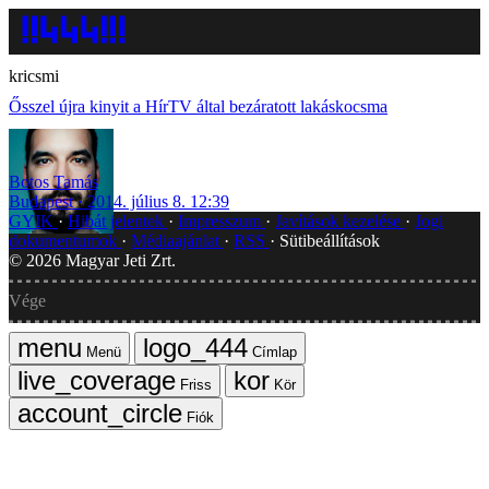
kricsmi
Ősszel újra kinyit a HírTV által bezáratott lakáskocsma
Botos Tamás
Budapest
2014. július 8. 12:39
GYIK
Hibát jelentek
Impresszum
Javítások kezelése
Jogi
dokumentumok
Médiaajánlat
RSS
Sütibeállítások
©
2026
Magyar Jeti Zrt.
Vége
Menü
Címlap
Friss
Kör
Fiók