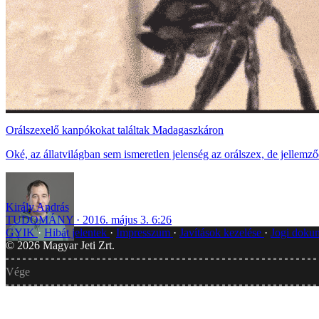
Orálszexelő kanpókokat találtak Madagaszkáron
Oké, az állatvilágban sem ismeretlen jelenség az orálszex, de jellem
Király András
TUDOMÁNY
2016. május 3. 6:26
GYIK
Hibát jelentek
Impresszum
Javítások kezelése
Jogi dok
©
2026
Magyar Jeti Zrt.
Vége