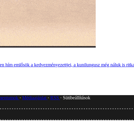
zően hím emlősök a kedvezményezettjei, a kunilungusz még náluk is ritk
umentumok
Médiaajánlat
RSS
Sütibeállítások