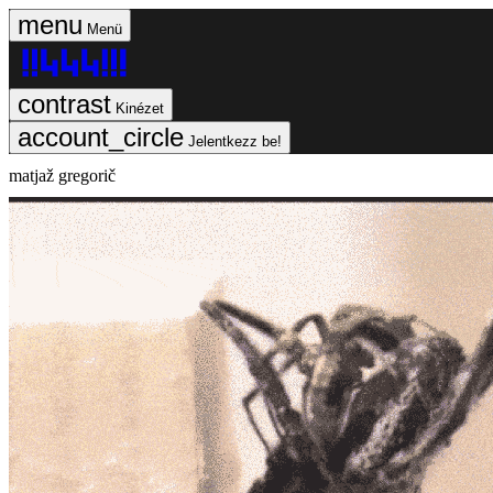
Menü
Kinézet
Jelentkezz be!
matjaž gregorič