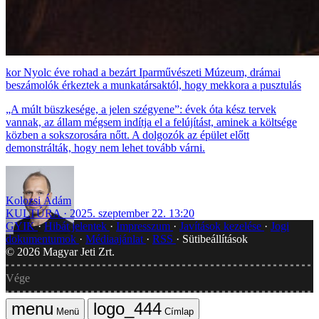
Nyolc éve rohad a bezárt Iparművészeti Múzeum, drámai
beszámolók érkeztek a munkatársaktól, hogy mekkora a pusztulás
„A múlt büszkesége, a jelen szégyene”: évek óta kész tervek
vannak, az állam mégsem indítja el a felújítást, aminek a költsége
közben a sokszorosára nőtt. A dolgozók az épület előtt
demonstrálták, hogy nem lehet tovább várni.
Kolozsi Ádám
KULTÚRA
2025. szeptember 22. 13:20
GYIK
Hibát jelentek
Impresszum
Javítások kezelése
Jogi
dokumentumok
Médiaajánlat
RSS
Sütibeállítások
©
2026
Magyar Jeti Zrt.
Vége
Menü
Címlap