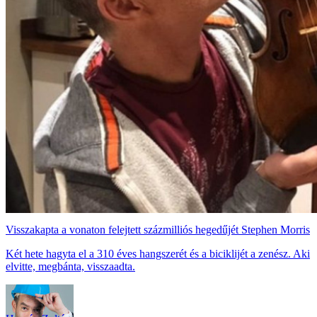
Visszakapta a vonaton felejtett százmilliós hegedűjét Stephen Morris
Két hete hagyta el a 310 éves hangszerét és a biciklijét a zenész. Aki
elvitte, megbánta, visszaadta.