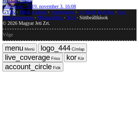
Haszán Zoltán
boldogság
2019. november 3. 16:08
GYIK
Hibát jelentek
Impresszum
Javítások kezelése
Jogi
dokumentumok
Médiaajánlat
RSS
Sütibeállítások
©
2026
Magyar Jeti Zrt.
Vége
Menü
Címlap
Friss
Kör
Fiók