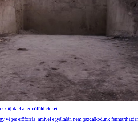
títjuk el a termőföldjeinket
 egy véges erőforrás, amivel egyáltalán nem gazdálkodunk fenntarthatóa