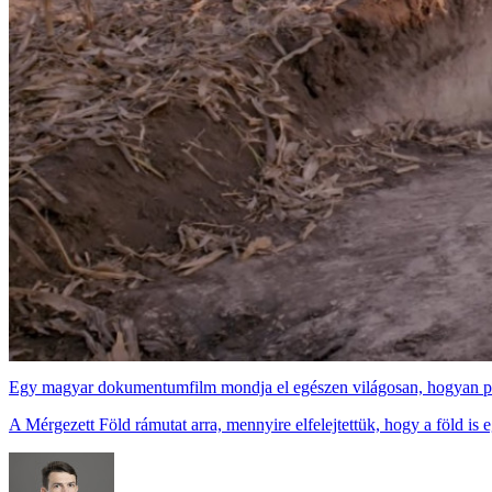
Egy magyar dokumentumfilm mondja el egészen világosan, hogyan pusz
A Mérgezett Föld rámutat arra, mennyire elfelejtettük, hogy a föld is