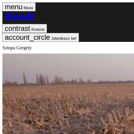
Menü
Kinézet
Jelentkezz be!
Sztupa Gergely