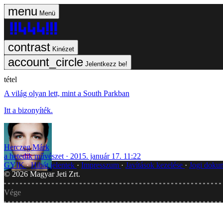
Menü
Kinézet
Jelentkezz be!
tétel
A világ olyan lett, mint a South Parkban
Itt a bizonyíték.
Herczeg Márk
a hetedik művészet
2015. január 17. 11:22
GYIK
Hibát jelentek
Impresszum
Javítások kezelése
Jogi dok
©
2026
Magyar Jeti Zrt.
Vége