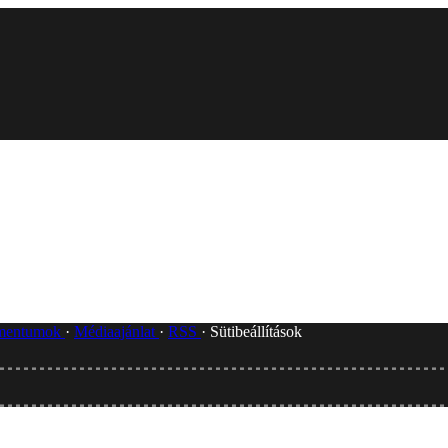
umentumok
Médiaajánlat
RSS
Sütibeállítások