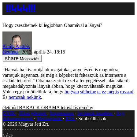
Hogy cseszhetnek ki legjobban Obamával a lányai?
Király András
életmód
2013. április 24. 18:15
Megosztás
"Ha valaha kivarratjátok magatokat, anyu és én is magunkra
varratjuk ugyanazt, és még a képeket is feltesszük az internetre a
családi tetkóról." Obama szerint ezzel a fenyegetéssel talán sikerül
megakadályoznia lányait abban, hogy kitetováltassák magukat.
Volna egy pár ötletünk rá, hogy
hogyan
sülhetne
el
ez
mégis
rosszul
.
És
nemcsak nekünk
.
életmód
BARACK OBAMA
tetoválás
remény
GYIK
Hibát jelentek
Impresszum
Javítások kezelése
Jogi
dokumentumok
Médiaajánlat
RSS
Sütibeállítások
©
2026
Magyar Jeti Zrt.
Vége