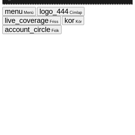
Menü
Címlap
Friss
Kör
Fiók