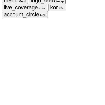
Menü
Címlap
Friss
Kör
Fiók