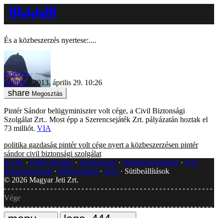
És a közbeszerzés nyertese:....
erdelyip
politika
2013. április 29. 10:26
Megosztás
Pintér Sándor belügyminiszter volt cége, a Civil Biztonsági
Szolgálat Zrt.. Most épp a Szerencsejáték Zrt. pályázatán hoztak el
73 milliót.
VIA
politika
gazdaság
pintér volt cége nyert a közbeszerzésen
pintér
sándor
civil biztonsági szolgálat
GYIK
Hibát jelentek
Impresszum
Javítások kezelése
Jogi
dokumentumok
Médiaajánlat
RSS
Sütibeállítások
©
2026
Magyar Jeti Zrt.
Vége