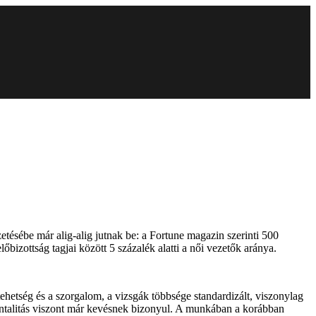
zetésébe már alig-alig jutnak be: a Fortune magazin szerinti 500
izottság tagjai között 5 százalék alatti a női vezetők aránya.
tehetség és a szorgalom, a vizsgák többsége standardizált, viszonylag
 mentalitás viszont már kevésnek bizonyul. A munkában a korábban