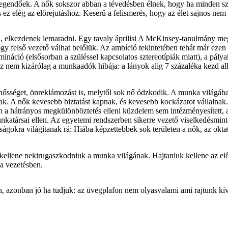
 elegendőek. A nők sokszor abban a tévedésben élnek, hogy ha minden s
s ez elég az előrejutáshoz. Keserű a felismerés, hogy az élet sajnos ne
ből, elkezdenek lemaradni. Egy tavaly áprilisi A McKinsey-tanulmány me
ogy felső vezető válhat belőlük. Az ambíció tekintetében tehát már ez
imináció (elsősorban a szüléssel kapcsolatos sztereotípiák miatt), a pá
z nem kizárólag a munkaadók hibája: a lányok alig 7 százaléka kezd alk
ősséget, önreklámozást is, melytől sok nő ódzkodik. A munka világába
aknak. A nők kevesebb biztatást kapnak, és kevesebb kockázatot vállaln
 a hátrányos megkülönböztetés elleni küzdelem sem intézményesített, az
katársai ellen. Az egyetemi rendszerben sikerre vezető viselkedésmint
lságokra világítanak rá: Hiába képzettebbek sok területen a nők, az o
kellene nekirugaszkodniuk a munka világának. Hajtaniuk kellene az előre
 a vezetésben.
, azonban jó ha tudjuk: az üvegplafon nem olyasvalami ami rajtunk kí