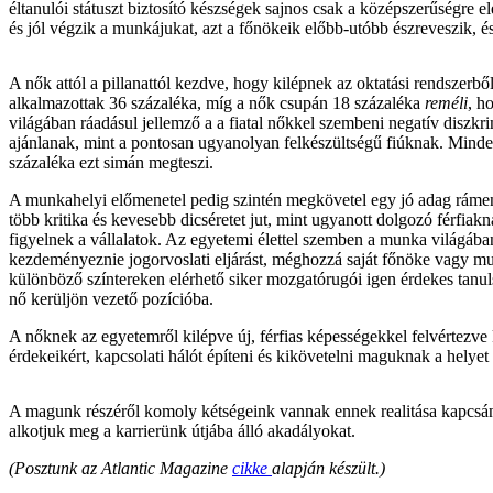
éltanulói státuszt biztosító készségek sajnos csak a középszerűségre
és jól végzik a munkájukat, azt a főnökeik előbb-utóbb észreveszik, é
A nők attól a pillanattól kezdve, hogy kilépnek az oktatási rendszer
alkalmazottak 36 százaléka, míg a nők csupán 18 százaléka
reméli
, h
világában ráadásul jellemző a a fiatal nőkkel szembeni negatív diszkr
ajánlanak, mint a pontosan ugyanolyan felkészültségű fiúknak. Minde
százaléka ezt simán megteszi.
A munkahelyi előmenetel pedig szintén megkövetel egy jó adag rámen
több kritika és kevesebb dicséretet jut, mint ugyanott dolgozó férfi
figyelnek a vállalatok. Az egyetemi élettel szemben a munka világában
kezdeményeznie jogorvoslati eljárást, méghozzá saját főnöke vagy mun
különböző színtereken elérhető siker mozgatórugói igen érdekes tanu
nő kerüljön vezető pozícióba.
A nőknek az egyetemről kilépve új, férfias képességekkel felvértezve 
érdekeikért, kapcsolati hálót építeni és kikövetelni maguknak a helyet
A magunk részéről komoly kétségeink vannak ennek realitása kapcsán
alkotjuk meg a karrierünk útjába álló akadályokat.
(Posztunk az Atlantic Magazine
cikke
alapján készült.)