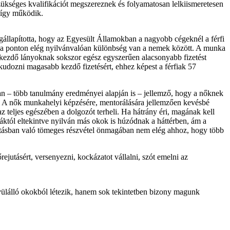
zükséges kvalifikációt megszereznek és folyamatosan lelkiismeretesen
m így működik.
gállapította, hogy az Egyesült Államokban a nagyobb cégeknél a férfi
en a ponton elég nyilvánvalóan különbség van a nemek között. A munka
lyakezdő lányoknak sokszor egész egyszerűen alacsonyabb fizetést
udozni magasabb kezdő fizetésért, ehhez képest a férfiak 57
n – több tanulmány eredményei alapján is – jellemző, hogy a nőknek
ak. A nők munkahelyi képzésére, mentorálására jellemzően kevésbé
 teljes egészében a dolgozót terheli. Ha hátrány éri, magának kell
áktól eltekintve nyilván más okok is húzódnak a háttérben, ám a
ktatásban való tömeges részvétel önmagában nem elég ahhoz, hogy több
jutásért, versenyezni, kockázatot vállalni, szót emelni az
vülálló okokból létezik, hanem sok tekintetben bizony magunk