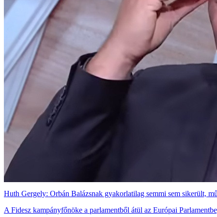
Huth Gergely: Orbán Balázsnak gyakorlatilag semmi sem sikerült, műk
A Fidesz kampányfőnöke a parlamentből átül az Európai Parlamentbe, 