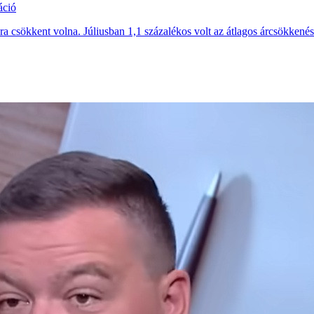
áció
a csökkent volna. Júliusban 1,1 százalékos volt az átlagos árcsökkenés