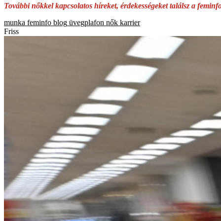
További nőkkel kapcsolatos híreket, érdekességeket találsz a feminf
munka
feminfo blog
üvegplafon
nők
karrier
Friss