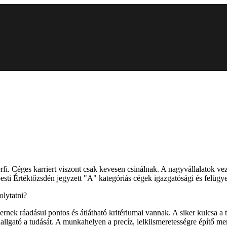
rfi. Céges karriert viszont csak kevesen csinálnak. A nagyvállalatok ve
i Értéktőzsdén jegyzett "A" kategóriás cégek igazgatósági és felügyelőb
olytatni?
rnek ráadásul pontos és átlátható kritériumai vannak. A siker kulcsa a 
 hallgató a tudását. A munkahelyen a precíz, lelkiismeretességre építő