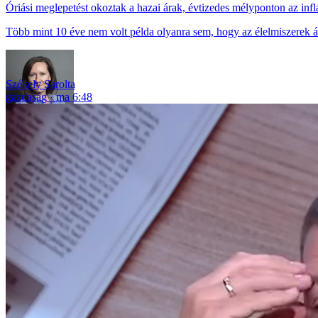
Óriási meglepetést okoztak a hazai árak, évtizedes mélyponton az infl
Több mint 10 éve nem volt példa olyanra sem, hogy az élelmiszerek ár
Székely Sarolta
gazdaság
ma 6:48