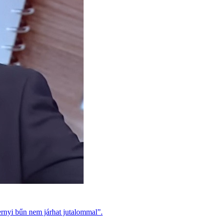
ernyi bűn nem járhat jutalommal”.