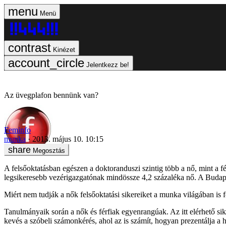
Menü
Kinézet
Jelentkezz be!
Az üvegplafon bennünk van?
Feminfo
munka
2013. május 10. 10:15
Megosztás
A felsőoktatásban egészen a doktoranduszi szintig több a nő, mint a fé
legsikeresebb vezérigazgatónak mindössze 4,2 százaléka nő. A Budapest
Miért nem tudják a nők felsőoktatási sikereiket a munka világában is f
Tanulmányaik során a nők és férfiak egyenrangúak. Az itt elérhető sike
kevés a szóbeli számonkérés, ahol az is számít, hogyan prezentálja a