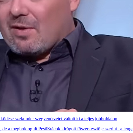
ödése szekunder szégyenérzetet váltott ki a teljes jobboldalon
de a megboldogult PestiSrácok kirúgott főszerkesztője szerint „a teng