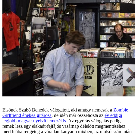
Elsőnek Szabó Benedek válogatott, aki amúgy nemcsak a
Zombie
Girlfriend énekes-gitárosa
, de idén már összehozta az
év eddigi
legjobb magyar nyelvű lemezét is
. Az egyórás válogatás pedig
remek lesz egy elakadt-fejfájós vasárnap délelőtt megmentéséhez,
mert hiába rengeteg a váratlan kanyar a mixben, az utolsó szám után