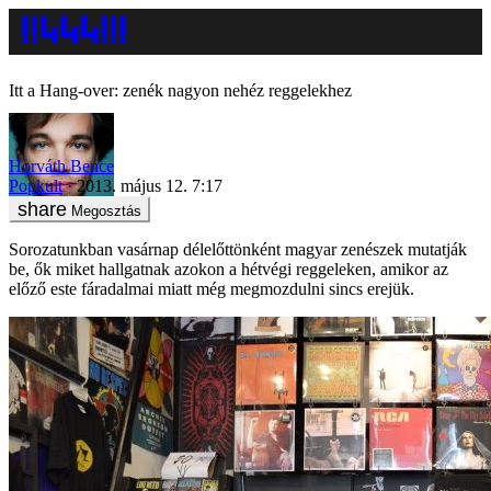
Itt a Hang-over: zenék nagyon nehéz reggelekhez
Horváth Bence
Popkult
2013. május 12. 7:17
Megosztás
Sorozatunkban vasárnap délelőttönként magyar zenészek mutatják
be, ők miket hallgatnak azokon a hétvégi reggeleken, amikor az
előző este fáradalmai miatt még megmozdulni sincs erejük.