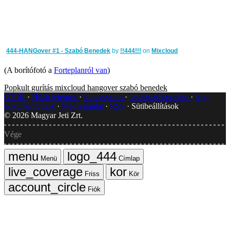
444-HANGover #1 - Szabó Benedek
by
!!444!!!
on
Mixcloud
(A borítófotó a
Forteplanról van
)
Popkult
gurítás
mixcloud
hangover
szabó benedek
GYIK
Hibát jelentek
Impresszum
Javítások kezelése
Jogi
dokumentumok
Médiaajánlat
RSS
Sütibeállítások
©
2026
Magyar Jeti Zrt.
Vége
Menü
Címlap
Friss
Kör
Fiók