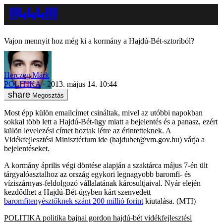
Vajon mennyit hoz még ki a kormány a Hajdú-Bét-sztoriból?
Herczeg Márk
POLITIKA
2013. május 14. 10:44
Megosztás
Most épp külön emailcímet csináltak, mivel az utóbbi napokban
sokkal több lett a Hajdú-Bét-ügy miatt a bejelentés és a panasz, ezért
külön levelezési címet hoztak létre az érintetteknek. A
Vidékfejlesztési Minisztérium ide (hajdubet@vm.gov.hu) várja a
bejelentéseket.
A kormány április végi döntése alapján a szaktárca május 7-én ült
tárgyalóasztalhoz az ország egykori legnagyobb baromfi- és
víziszárnyas-feldolgozó vállalatának károsultjaival. Nyár elején
kezdődhet a Hajdú-Bét-ügyben kárt szenvedett
baromfitenyésztőknek szánt 200 millió forint
kiutalása. (MTI)
POLITIKA
politika
bajnai gordon
hajdú-bét
vidékfejlesztési