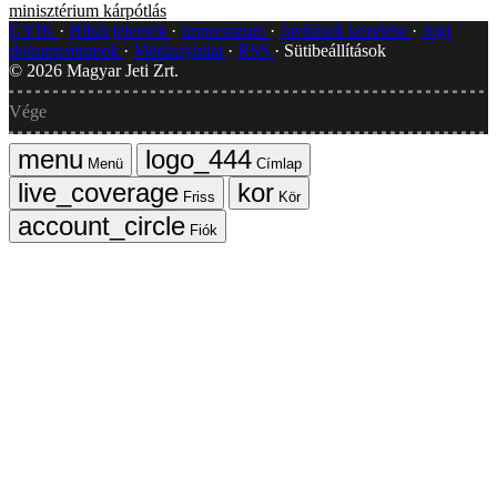
minisztérium
kárpótlás
GYIK
Hibát jelentek
Impresszum
Javítások kezelése
Jogi
dokumentumok
Médiaajánlat
RSS
Sütibeállítások
©
2026
Magyar Jeti Zrt.
Vége
Menü
Címlap
Friss
Kör
Fiók