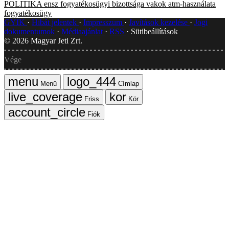
POLITIKA
ensz fogyatékosügyi bizottsága
vakok atm-használata
fogyatékosügy
GYIK
Hibát jelentek
Impresszum
Javítások kezelése
Jogi
dokumentumok
Médiaajánlat
RSS
Sütibeállítások
©
2026
Magyar Jeti Zrt.
Vége
Menü
Címlap
Friss
Kör
Fiók