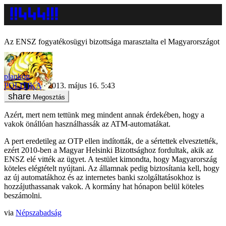
Az ENSZ fogyatékosügyi bizottsága marasztalta el Magyarországot
plankog
POLITIKA
2013. május 16. 5:43
Megosztás
Azért, mert nem tettünk meg mindent annak érdekében, hogy a
vakok önállóan használhassák az ATM-automatákat.
A pert eredetileg az OTP ellen indították, de a sértettek elvesztették,
ezért 2010-ben a Magyar Helsinki Bizottsághoz fordultak, akik az
ENSZ elé vitték az ügyet. A testület kimondta, hogy Magyarország
köteles elégtételt nyújtani. Az államnak pedig biztosítania kell, hogy
az új automatákhoz és az internetes banki szolgáltatásokhoz is
hozzájuthassanak vakok. A kormány hat hónapon belül köteles
beszámolni.
via
Népszabadság