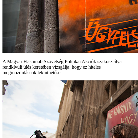
A Magyar Flashmob Szövetség Politikai Akciók szakosztálya
rendkívüli ülés keretében vizsgálja, hogy ez hiteles
megmozdulásnak tekinthető-e.