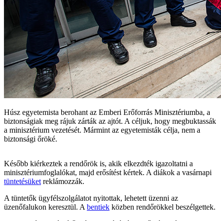
Húsz egyetemista berohant az Emberi Erőforrás Minisztériumba, a
biztonságiak meg rájuk zárták az ajtót. A céljuk, hogy megbuktassák
a minisztérium vezetését. Mármint az egyetemisták célja, nem a
biztonsági őröké.
Később kiérkeztek a rendőrök is, akik elkezdték igazoltatni a
minisztériumfoglalókat, majd erősítést kértek. A diákok a vasárnapi
tüntetésüket
reklámozzák.
A tüntetők ügyfélszolgálatot nyitottak, lehetett üzenni az
üzenőfalukon keresztül. A
bentiek
közben rendőrökkel beszélgettek.