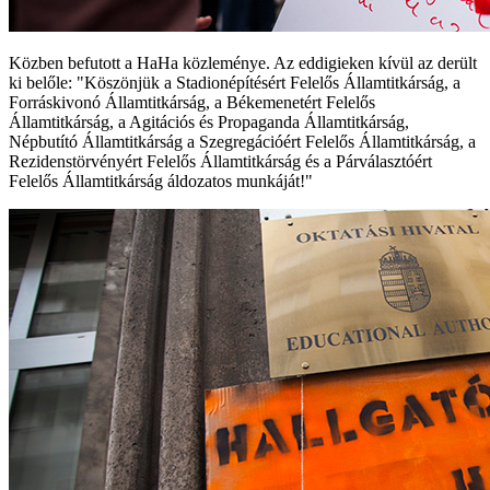
Közben befutott a HaHa közleménye. Az eddigieken kívül az derült
ki belőle: "Köszönjük a Stadionépítésért Felelős Államtitkárság, a
Forráskivonó Államtitkárság, a Békemenetért Felelős
Államtitkárság, a Agitációs és Propaganda Államtitkárság,
Népbutító Államtitkárság a Szegregációért Felelős Államtitkárság, a
Rezidenstörvényért Felelős Államtitkárság és a Párválasztóért
Felelős Államtitkárság áldozatos munkáját!"