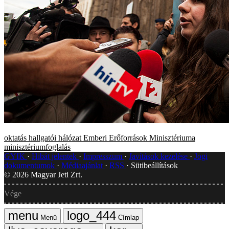
oktatás
hallgatói hálózat
Emberi Erőforrások Minisztériuma
minisztériumfoglalás
GYIK
Hibát jelentek
Impresszum
Javítások kezelése
Jogi
dokumentumok
Médiaajánlat
RSS
Sütibeállítások
©
2026
Magyar Jeti Zrt.
Vége
Menü
Címlap