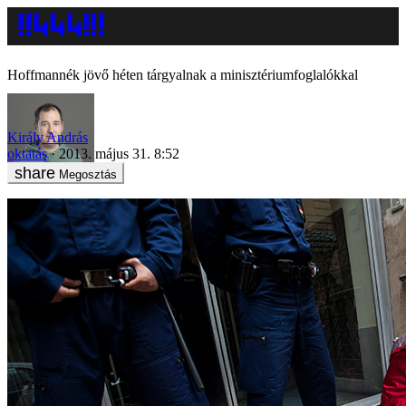
Hoffmannék jövő héten tárgyalnak a minisztériumfoglalókkal
Király András
oktatás
2013. május 31. 8:52
Megosztás