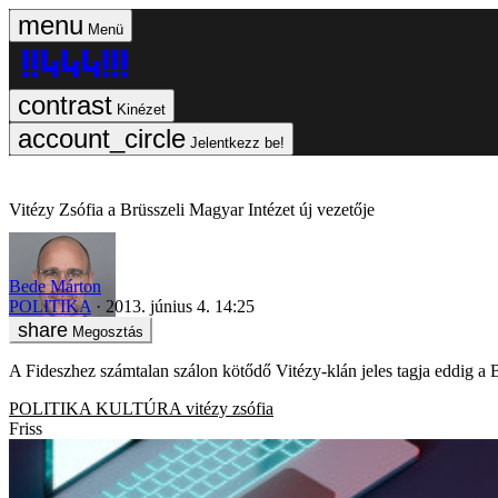
Menü
Kinézet
Jelentkezz be!
Vitézy Zsófia a Brüsszeli Magyar Intézet új vezetője
Bede Márton
POLITIKA
2013. június 4. 14:25
Megosztás
A Fideszhez számtalan szálon kötődő Vitézy-klán jeles tagja eddig a 
POLITIKA
KULTÚRA
vitézy zsófia
Friss