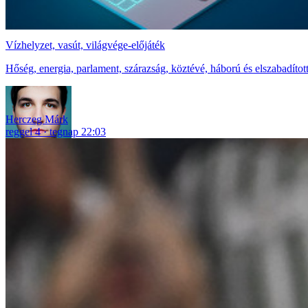
Vízhelyzet, vasút, világvége-előjáték
Hőség, energia, parlament, szárazság, köztévé, háború és elszabadítot
Herczeg Márk
reggel 4
tegnap 22:03