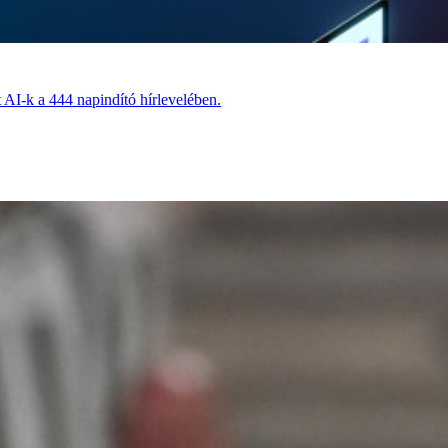
t AI-k a 444 napindító hírlevelében.