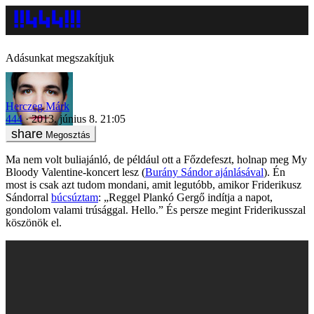
Adásunkat megszakítjuk
Herczeg Márk
444
2013. június 8. 21:05
Megosztás
Ma nem volt buliajánló, de például ott a Főzdefeszt, holnap meg My
Bloody Valentine-koncert lesz (
Burány Sándor ajánlásával
). Én
most is csak azt tudom mondani, amit legutóbb, amikor Friderikusz
Sándorral
búcsúztam
: „Reggel Plankó Gergő indítja a napot,
gondolom valami trúsággal. Hello.” És persze megint Friderikusszal
köszönök el.