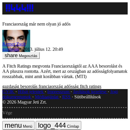
Franciaország már nem olyan jó adós
Kerner Zsolt
gazdaság
2013. július 12. 20:49
Megosztás
A Fitch Ratings megvonta Franciaországtól az AAA besorolást és
AA pluszra rontotta. Azért, mert az országban az adósságfolyamatok
rosszabbak, mint amit korábban vártak. (MTI)
gazdaság
besorolás
franciaország
adósság
fitch ratings
GYIK
Hibát jelentek
Impresszum
Javítások kezelése
Jogi
dokumentumok
Médiaajánlat
RSS
Sütibeállítások
©
2026
Magyar Jeti Zrt.
Vége
Menü
Címlap