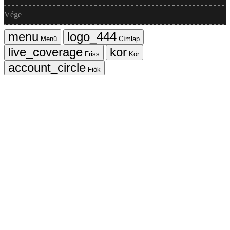
Vége
Menü
Címlap
Friss
Kör
Fiók