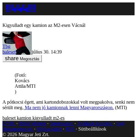
Kigyulladt egy kamion az M2-esen Vácnál
Tbg
baleset
2013. július 30. 14:39
Megosztás
(Fotó:
Kovács
Attila/MTI
)
A pótkocsi égett, ami kartondobozokkal volt megpakolva, senki nem
sérült meg.
Ma nem jó kamionnak lenni Magyarországon.
(MTI)
baleset
kamion
kigyulladt
m2-es
GYIK
Hibát jelentek
Impresszum
Javítások kezelése
Jogi
dokumentumok
Médiaajánlat
RSS
Sütibeállítások
©
2026
Magyar Jeti Zrt.