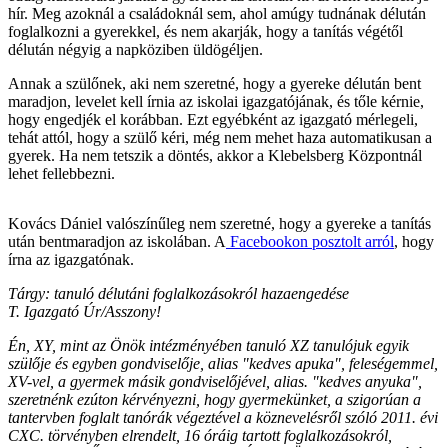
hír. Meg azoknál a családoknál sem, ahol amúgy tudnának délután
foglalkozni a gyerekkel, és nem akarják, hogy a tanítás végétől
délután négyig a napköziben üldögéljen.
Annak a szülőnek, aki nem szeretné, hogy a gyereke délután bent
maradjon, levelet kell írnia az iskolai igazgatójának, és tőle kérnie,
hogy engedjék el korábban. Ezt egyébként az igazgató mérlegeli,
tehát attól, hogy a szülő kéri, még nem mehet haza automatikusan a
gyerek. Ha nem tetszik a döntés, akkor a Klebelsberg Központnál
lehet fellebbezni.
Kovács Dániel valószínűleg nem szeretné, hogy a gyereke a tanítás
után bentmaradjon az iskolában. A
Facebookon posztolt arról
, hogy
írna az igazgatónak.
Tárgy: tanuló délutáni foglalkozásokról hazaengedése
T. Igazgató Úr/Asszony!
Én, XY, mint az Önök intézményében tanuló XZ tanulójuk egyik
szülője és egyben gondviselője, alias "kedves apuka", feleségemmel,
XV-vel, a gyermek másik gondviselőjével, alias. "kedves anyuka",
szeretnénk ezúton kérvényezni, hogy gyermekünket, a szigorúan a
tantervben foglalt tanórák végeztével a köznevelésről szóló 2011. évi
CXC. törvényben elrendelt, 16 óráig tartott foglalkozásokról,