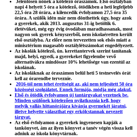
Jelentősen nőnek a kötelező óraszámok. Első osztályban
napi 4 helyett 5 óra a kötelező, ötödikben a heti legfeljebb
22,5 óra 28 órára, a kilencedik évfolyamon 27,5 óra 35
órára. A szülők idén már nem dönthettek úgy, hogy azok
a gyerekek, akik 2013. augusztus 31-ig betöltik 6.
életévüket, még egy évig óvodában maradhassanak, most
nagyon sok gyerek kényszerből, nem iskolaéretten került
első osztályba. Az előre nem tervezetten sok elsős miatt a
minisztérium magasabb osztálylétszámokat engedélyezett.
Az iskolák kötelező, ún. kerettantervek szerint tanítanak
majd, helyi, egyedi, a gyerekeket figyelembe vevő
alternatívákra mindössze 10% lehetősége van ezentúl az
iskolának.
Az iskoláknak az óraszámon belül heti 5 testnevelés órát
kell az órarendbe terveznie.
2016-tól nem tehet érettségit az, aki nem teljesített 50 óra
közösségi szolgálatot. Ennek formája, módja még alakul.
Első és ötödik évfolyamon új tantárgyakat vezetnek be.
Minden szülőnek kötelezően nyilatkoznia kell, hogy
melyik vallás hittanórájára kívánja gyermekét járatni,
illetve helyette választhat egy erkölcstannak nevezett
tárgyat.
Az első évfolyamon a gyerekek ingyenesen kapják a
tankönyvet, ám az ilyen könyvet a tanév végén vissza kell
adniuk az iskola könyvtárnak.