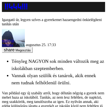
Igazgató úr, legyen szíves a gyerekemet hazaengedni önkielégíteni
tanítás után
erdelyip
politika
2013. augusztus 25. 17:33
Megosztás
Tényleg NAGYON sok minden változik meg az
iskolákban szeptemberben.
Vannak olyan szülők és tanárok, akik ennek
nem tudnak felhőtlenül örülni.
Van például egy új szabály arról, hogy délután négyig a gyerek nem
mehet haza az iskolából. Tanítás, az nem lesz feltétlen, de napközi,
meg szakkörök, meg tanulószoba az igen. Ez nyilván annak, aki
eddig különórára járatta a gyerekét az iskolán kívül nem feltétlen jó