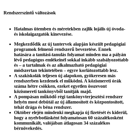
Rendszerszintű változások
Hatalmas ütemben és méretekben zajlik lojális új óvoda-
és iskolaigazgatók kinevezése.
Megkezdődik az új tantervek alapján készült pedagógiai
programok felmenő rendszerű bevezetése. Ennek
hatására a tanítási-tanulás folyamat minden ma a pályán
lévő pedagógus emlékeinél sokkal inkább szabályozottabb
és – a tartalmak és az alkalmazható pedagógiai
módszertan tekintetében – egyre korlátozottabb lesz.
A szakiskolák teljesen új alapokon, gyökeresen más
rendszerben kezdenek el működni. A közismereti órák
száma hétre csökken, ezeket egyetlen összevont
közismereti tankönyvből tanítják majd.
A pompásan működő régi tankönyvterjesztési rendszer
helyén most debütál az új államosított és központosított,
tehát drága és béna rendszer.
Október elején mindenki megkapja új fizetését és kiderül,
hogy a nyelvbotlásként folyamatosan 60 százalékosként
kommunikált, valójában átlagosan 34 százalékos
bérnövekedés.