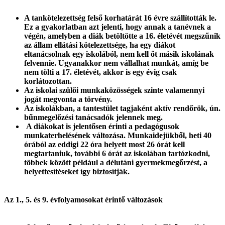
A tankötelezettség felső korhatárát 16 évre szállították le.
Ez a gyakorlatban azt jelenti, hogy annak a tanévnek a
végén, amelyben a diák betöltötte a 16. életévét megszűnik
az állam ellátási kötelezettsége, ha egy diákot
eltanácsolnak egy iskolából, nem kell őt másik iskolának
felvennie. Ugyanakkor nem vállalhat munkát, amíg be
nem tölti a 17. életévét, akkor is egy évig csak
korlátozottan.
Az iskolai szülői munkaközösségek szinte valamennyi
jogát megvonta a törvény.
Az iskolákban, a tantestület tagjaként aktív rendőrök, ún.
bűnmegelőzési tanácsadók jelennek meg.
A diákokat is jelentősen érinti a pedagógusok
munkaterhelésének változása. Munkaidejükből, heti 40
órából az eddigi 22 óra helyett most 26 órát kell
megtartaniuk, további 6 órát az iskolában tartózkodni,
többek között például a délutáni gyermekmegőrzést, a
helyettesítéseket így biztosítják.
Az 1., 5. és 9. évfolyamosokat érintő változások