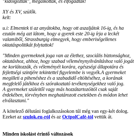
"kidolgozták", megalkották, és elfogadták!
XY és XV, szülők.
kelt:
u.i: Elmentek ti az anyátokba, hogy ott aszaljátok 16-ig, és ha
ezután még azt látom, hogy a gyerek este 20-ig írja a leckét
valamiből, Strassburgig elmegyek, hogy emberiségellenes
oktatáspolitikát folytattok!
"Minden gyermeknek joga van az élethez, szociális biztonsághoz,
oktatáshoz, ahhoz, hogy szabad vélemény­nyil­vá­ní­táshoz való jogát
ne korlátozzák, és véleményét korára, egészségi állapotára és
fejlettségi szintjére tekintettel figyelembe is vegyék.A gyermeket
megilleti a pihenéshez és a szabadidő eltöltéséhez, a korának
megfelelő játékhoz és szórakoztató tevékenységekhez való jog.
A gyermeket szüleitől vagy más hozzátartozóitól csak saját
érdekében, törvényben meghatározott esetekben és módon lehet
elválasztani."
A kötelező délutáni foglalkozásokon túl még van egy-két dolog.
Ezeket az
szulok.eu-ról
és az
OctpolCafé-tól
vettük át.
Minden iskolást érintő változások