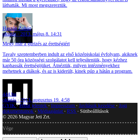
láthatták. Mi most megszereztük.
Haszán Zoltán
oktatás
2013. május 8. 14:31
Megy már a gürizés az érettségiért
Tavaly szeptemberben indult az első középiskolai évfolyam, akiknek
már 50 óra közösségi szolgálatot kell teljesíteniük, hogy kézhez
kaphassák érettségijüket. Átnéztük, milyen intézményekhez
mehetnek a diákok, és az is kiderült, kinek púp a hátán a program.
444.hu
oktatás
2013. augusztus 19. 4:58
GYIK
Hibát jelentek
Impresszum
Javítások kezelése
Jogi
dokumentumok
Médiaajánlat
RSS
Sütibeállítások
©
2026
Magyar Jeti Zrt.
Vége