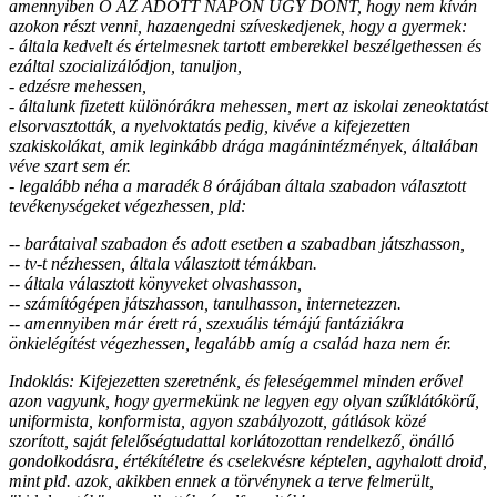
amennyiben Ő AZ ADOTT NAPON ÚGY DÖNT, hogy nem kíván
azokon részt venni, hazaengedni szíveskedjenek, hogy a gyermek:
- általa kedvelt és értelmesnek tartott emberekkel beszélgethessen és
ezáltal szocializálódjon, tanuljon,
- edzésre mehessen,
- általunk fizetett különórákra mehessen, mert az iskolai zeneoktatást
elsorvasztották, a nyelvoktatás pedig, kivéve a kifejezetten
szakiskolákat, amik leginkább drága magánintézmények, általában
véve szart sem ér.
- legalább néha a maradék 8 órájában általa szabadon választott
tevékenységeket végezhessen, pld:
-- barátaival szabadon és adott esetben a szabadban játszhasson,
-- tv-t nézhessen, általa választott témákban.
-- általa választott könyveket olvashasson,
-- számítógépen játszhasson, tanulhasson, internetezzen.
-- amennyiben már érett rá, szexuális témájú fantáziákra
önkielégítést végezhessen, legalább amíg a család haza nem ér.
Indoklás: Kifejezetten szeretnénk, és feleségemmel minden erővel
azon vagyunk, hogy gyermekünk ne legyen egy olyan szűklátókörű,
uniformista, konformista, agyon szabályozott, gátlások közé
szorított, saját felelőségtudattal korlátozottan rendelkező, önálló
gondolkodásra, értékítéletre és cselekvésre képtelen, agyhalott droid,
mint pld. azok, akikben ennek a törvénynek a terve felmerült,