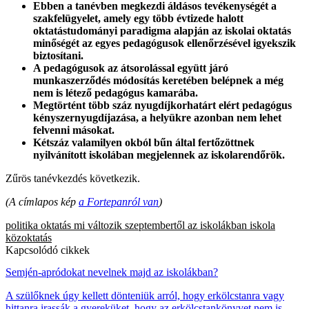
Ebben a tanévben megkezdi áldásos tevékenységét a
szakfelügyelet, amely egy több évtizede halott
oktatástudományi paradigma alapján az iskolai oktatás
minőségét az egyes pedagógusok ellenőrzésével igyekszik
biztosítani.
A pedagógusok az átsorolással együtt járó
munkaszerződés módosítás keretében belépnek a még
nem is létező pedagógus kamarába.
Megtörtént több száz nyugdíjkorhatárt elért pedagógus
kényszernyugdíjazása, a helyükre azonban nem lehet
felvenni másokat.
Kétszáz valamilyen okból bűn által fertőzöttnek
nyilvánított iskolában megjelennek az iskolarendőrök.
Zűrös tanévkezdés következik.
(A címlapos kép
a Fortepanról van
)
politika
oktatás
mi változik szeptembertől az iskolákban
iskola
közoktatás
Kapcsolódó cikkek
Semjén-apródokat nevelnek majd az iskolákban?
A szülőknek úgy kellett dönteniük arról, hogy erkölcstanra vagy
hittanra irassák a gyereküket, hogy az erkölcstankönyvet nem is