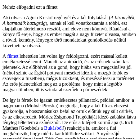
Nehéz elfogadni ezt a filmet
Aki olvasta Agota Kristof regényét és a két folytatását (
A bizonyíték
,
A harmadik hazugság
), annak el kell vonatkoztatnia a többi, ezt
alapjaiban átértelmező résztől, ami eleve nem könnyű. Ráadásul a
könyv fő ereje, hogy az ember magát a nagy füzetet olvassa, amiben
a rövid, kemény, lényegre törő mondatokat gondolkodás nélkül
követheti az olvasó.
A
filmet
lehetetlen lett volna így feldolgozni, ezért mással kellett
emlékezetessé tenni. Maradt az animáció, és az erősnek szánt kis
jelenetek. Az előbbivel az a gond, hogy hiába van megcsinálva jól
(néhol szinte az Égből pottyant meséket idézik a mozgó fotók és
szövegek a füzetben), mégis kizökkent, és meséssé teszi a történetet.
Az erős jelenetekkel meg az a probléma, hogy mint a legtöbb
magyar filmben, itt is színdarabszerűek a párbeszédek.
De így is fértek be igazán emlékezetes pillanatok, például a
mikor a
nagymama (Molnár Piroska) megtudja, hogy a két fiú az éhezést
gyakorolja, a bosszantásukra befal az orruk előttük egy sült csirkét,
és az elkeseredett, Móricz Zsigmond Tragédiáját idéző zabálást látva
tényleg féltettem a színésznőt. De erős a kitépett körmű apa (Ulrich
Matthes [Goebbels a
Bukásból
]) reakciója is, amikor a fiai
megkérdezik, hogy miért akar külföldre szökni. A nyúlszájú