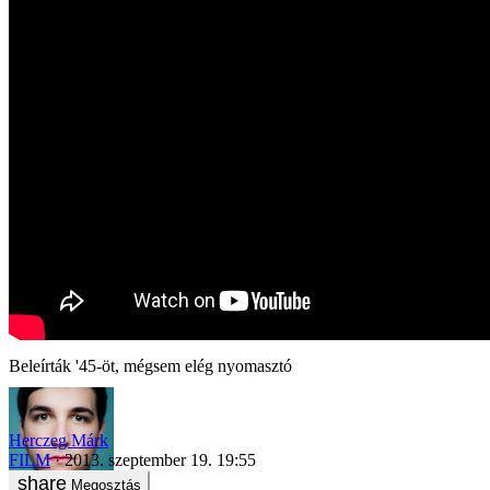
Beleírták '45-öt, mégsem elég nyomasztó
Herczeg Márk
FILM
2013. szeptember 19. 19:55
Megosztás