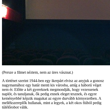
(Persze a filmet néztem, nem az üres vásznat.)
A történet szerint 1944-ben egy ikerpárt elvisz az anyjuk a gonosz
nagymamához egy határ menti kis városba, amíg a háború véget
nem ér. Előtte a két gyereknek megmondják, hogy vezessenek
naplót, és tanuljanak, ők pedig ennek eleget tesznek, és egyre
keményebbé képzik magukat az egyre durvább környezetben. A
mellékszereplők hullanak, mint a legyek, a két okos fiúból pedig
túlélőrobot válik.