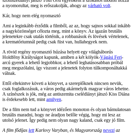
szomszédlányt játszó Tóth Orsi egyébként a szokásos módon hozza
a nyomorultat, meg is erőszakolják, ahogy az
várható volt
.
Kár, hogy nem elég nyomasztó
Ami a leginkább érződik a filmből, az az, hogy sajnos sokkal inkább
a nagyközönséget célozta meg, mint a könyv. Az igazán brutális
jelenetekre csak utalás történik, a robbanások és lövések vértelenek,
a krematóriumnál pedig csak füst van, hullahegyek nem.
A rövid regény nyomasztó húzása helyett egy világháborús
Holdfény Királyságot kapunk, amiben a két kölyök-
Vágási Feri
-
arcú gyerek a lehető legjobbkor, a lehető leghatásosabban próbál
meg megszólalni, így viszont a jelenetek folyton túlkomponáltakká
válnak.
Ettől eltekintve követi a könyvet, a szereplőknek nincsen nevük,
csak foglalkozásuk, a város pedig akármelyik magyar város lehetne.
A színészek is jók, még az antiszemita cselédlányt játszó Kiss Diána
is érdekesebb lett, mint
amilyen
.
De a film nem tud a könyvet idézően monoton és olyan bámulatosan
brutális maradni, hogy ne áradjon belőle végig, hogy mi lesz az
utolsó jelenet. Így pedig nem olyan nagy kaland, csak egy jó film.
A film fődíjas
lett
Karlovy Varyban, és Magyarország
nevezi
az