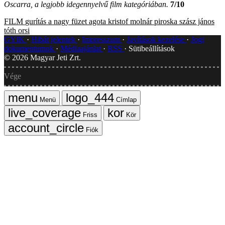
Oscarra, a legjobb idegennyelvű film kategóriában.
7/10
FILM
gurítás
a nagy füzet
agota kristof
molnár piroska
szász jános
tóth orsi
GYIK
Hibát jelentek
Impresszum
Javítások kezelése
Jogi
dokumentumok
Médiaajánlat
RSS
Sütibeállítások
©
2026
Magyar Jeti Zrt.
Vége
Menü
Címlap
Friss
Kör
Fiók