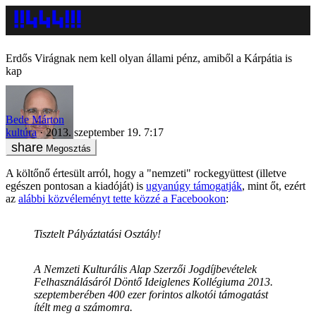
Erdős Virágnak nem kell olyan állami pénz, amiből a Kárpátia is
kap
Bede Márton
kultúra
2013. szeptember 19. 7:17
Megosztás
A költőnő értesült arról, hogy a "nemzeti" rockegyüttest (illetve
egészen pontosan a kiadóját) is
ugyanúgy támogatják
, mint őt, ezért
az
alábbi közvéleményt tette közzé a Facebookon
:
Tisztelt Pályáztatási Osztály!
A Nemzeti Kulturális Alap Szerzői Jogdíjbevételek
Felhasználásáról Döntő Ideiglenes Kollégiuma 2013.
szeptemberében 400 ezer forintos alkotói támogatást
ítélt meg a számomra.