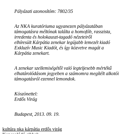
Pályázati azonosítóm: 7802/35
Az NKA kuratóriuma ugyanezen pályázatában
támogatásra méltónak találta a homofób, rasszista,
irredenta és holokauszt-tagadó nézeteiről
elhíresült Kárpátia zenekar legújabb lemezét kiadó
Exkluzív Music Kiadót, és így közvetve magát a
Kárpátia zenekart.
A zenekar szellemiségétől való legteljesebb mértékű
elhatárolódásom jegyeben a számomra megítélt alkotói
támogatásról ezennel lemondok.
Köszönettel:
Erdős Virág
Budapest, 2013. 09. 19.
kultúra
nka
kárpátia
erdős virág