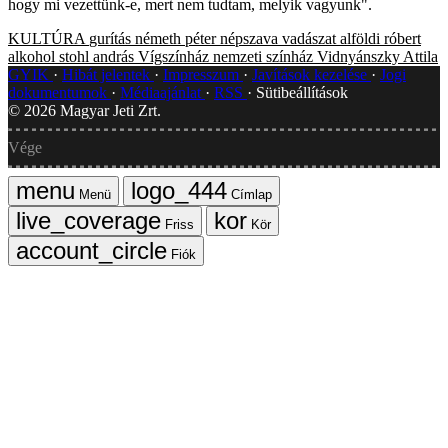
hogy mi vezettünk-e, mert nem tudtam, melyik vagyunk".
KULTÚRA
gurítás
németh péter
népszava
vadászat
alföldi róbert
alkohol
stohl andrás
Vígszínház
nemzeti színház
Vidnyánszky Attila
GYIK
Hibát jelentek
Impresszum
Javítások kezelése
Jogi
dokumentumok
Médiaajánlat
RSS
Sütibeállítások
©
2026
Magyar Jeti Zrt.
Vége
Menü
Címlap
Friss
Kör
Fiók