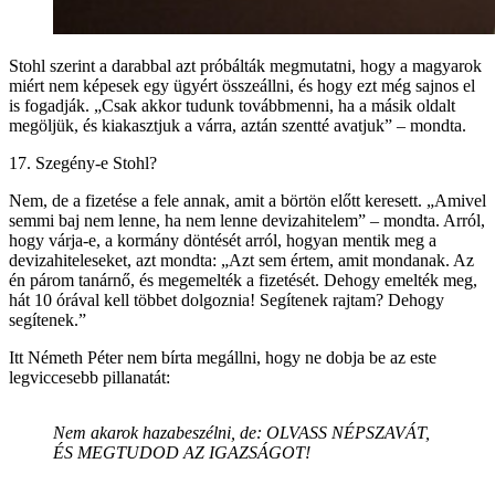
Stohl szerint a darabbal azt próbálták megmutatni, hogy a magyarok
miért nem képesek egy ügyért összeállni, és hogy ezt még sajnos el
is fogadják. „Csak akkor tudunk továbbmenni, ha a másik oldalt
megöljük, és kiakasztjuk a várra, aztán szentté avatjuk” – mondta.
17. Szegény-e Stohl?
Nem, de a fizetése a fele annak, amit a börtön előtt keresett. „Amivel
semmi baj nem lenne, ha nem lenne devizahitelem” – mondta. Arról,
hogy várja-e, a kormány döntését arról, hogyan mentik meg a
devizahiteleseket, azt mondta: „Azt sem értem, amit mondanak. Az
én párom tanárnő, és megemelték a fizetését. Dehogy emelték meg,
hát 10 órával kell többet dolgoznia! Segítenek rajtam? Dehogy
segítenek.”
Itt Németh Péter nem bírta megállni, hogy ne dobja be az este
legviccesebb pillanatát:
Nem akarok hazabeszélni, de: OLVASS NÉPSZAVÁT,
ÉS MEGTUDOD AZ IGAZSÁGOT!