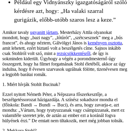
Például egy Vidnyánszky igazgatóságáról szóló
kérdésre azt, hogy: „Ha valaki szarral
gurigázik, előbb-utóbb szaros lesz a keze.”
Amikor tavaly
ugyanitt jártam
, Mesterházy Attila olyanokat
mondott, hogy „bazi nagy”, „lótúrót”, „szétcsesznek” meg a „bús
francot”, és ahogy néztem, Gálvölgyi János is
keményen osztotta
,
amit lehetett, ezért biztató volt a beszélgetés címe. Sajnos inkább
csak Stohlról volt szó, mint a
rezsicsökkentésről
, de így is
sokminden kiderült. Úgyhogy a végén a porondmesternő úgy
összegzett, hogy ha filmet forgatnának Stohl életéből, akkor az úgy
indulna, hogy 8 évesen szarvasok ugrálnak fölötte, tizenévesen meg
a legjobb barátai romák.
1. Miért hívják Stohlt Bucinak?
Ezzel nyitott Németh Péter, a Népszava főszerkesztője, a
beszélgetéssorozat házigazdája. A színész sokadszor mondta el
(főiskola: Bandi → Bundi → Buci), és arra, hogy zavarja-e, azt
mondta: „Vártam, hogy tyutyuzzanak vagy csámpizzanak, mert ez
valamiféle szeretet jele, de aztán az ember ezt a koránál fogva
hülyének érzi.” De emiatt nem tiltakozik, mert még jobban tolnák.
2. Mekkora Stohl?