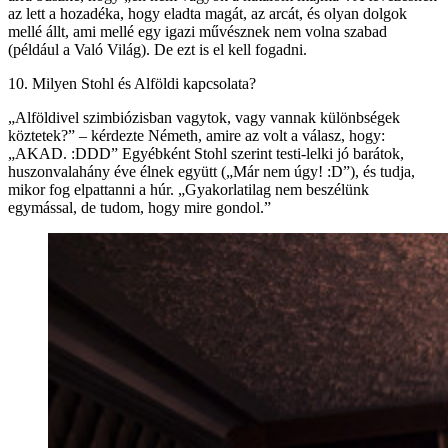
az lett a hozadéka, hogy eladta magát, az arcát, és olyan dolgok
mellé állt, ami mellé egy igazi művésznek nem volna szabad
(például a Való Világ). De ezt is el kell fogadni.
10. Milyen Stohl és Alföldi kapcsolata?
„Alföldivel szimbiózisban vagytok, vagy vannak különbségek
köztetek?” – kérdezte Németh, amire az volt a válasz, hogy:
„AKAD. :DDD” Egyébként Stohl szerint testi-lelki jó barátok,
huszonvalahány éve élnek együtt („Már nem úgy! :D”), és tudja,
mikor fog elpattanni a húr. „Gyakorlatilag nem beszélünk
egymással, de tudom, hogy mire gondol.”