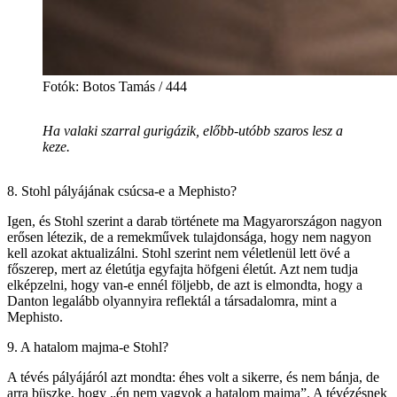
Fotók: Botos Tamás / 444
Ha valaki szarral gurigázik, előbb-utóbb szaros lesz a
keze.
8. Stohl pályájának csúcsa-e a Mephisto?
Igen, és Stohl szerint a darab története ma Magyarországon nagyon
erősen létezik, de a remekművek tulajdonsága, hogy nem nagyon
kell azokat aktualizálni. Stohl szerint nem véletlenül lett övé a
főszerep, mert az életútja egyfajta höfgeni életút. Azt nem tudja
elképzelni, hogy van-e ennél följebb, de azt is elmondta, hogy a
Danton legalább olyannyira reflektál a társadalomra, mint a
Mephisto.
9. A hatalom majma-e Stohl?
A tévés pályájáról azt mondta: éhes volt a sikerre, és nem bánja, de
arra büszke, hogy „én nem vagyok a hatalom majma”. A tévézésnek