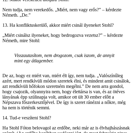
Nem tudja, nem verekedős. „Miért, nem vagy erős?” – kérdezte
Németh. „De.”
13. Ha konfliktuskerülő, akkor miért csinál ilyeneket Stohl?
„Miért csinálsz ilyeneket, hogy bedrogozva vezetsz?” – kérdezte
Németh, mire Stohl:
Visszautasítom, nem drogozom, csak iszom, de annyit
mint egy átlagember.
De az, hogy ez miért van, miért élt így, nem tudja. „Valószínűleg
azért, mert rendkívüli módon szeretek élni, és mindent amit csinálok,
azt rendkívüli hőfokon szeretném megélni.” De nem arra gondol,
hogy csajozik, olyannyira nem, hogy élettársa is van, és az ötéves
lányának épp szülinapja volt, amikor ott ült 30 ember előtt a
Népszava főszerkesztőjével. De így is szeret ránézni a nőkre, még
ha nem is történik semmi.
14. Tud-e veszíteni Stohl?
Ha Stohl Fóton belovagol az erdőbe, neki már az is élvhajhászásnak