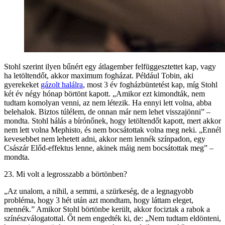
Stohl szerint ilyen bűnért egy átlagember felfüggesztettet kap, vagy
ha letöltendőt, akkor maximum fogházat. Például Tobin, aki
gyerekeket
gázolt halálra
, most 3 év fogházbüntetést kap, míg Stohl
két év négy hónap börtönt kapott. „Amikor ezt kimondták, nem
tudtam komolyan venni, az nem létezik. Ha ennyi lett volna, abba
belehalok. Biztos túlélem, de onnan már nem lehet visszajönni” –
mondta. Stohl hálás a bírónőnek, hogy letöltendőt kapott, mert akkor
nem lett volna Mephisto, és nem bocsátottak volna meg neki. „Ennél
kevesebbet nem lehetett adni, akkor nem lennék színpadon, egy
Császár Előd-effektus lenne, akinek máig nem bocsátottak meg” –
mondta.
23. Mi volt a legrosszabb a börtönben?
„Az unalom, a nihil, a semmi, a szürkeség, de a legnagyobb
probléma, hogy 3 hét után azt mondtam, hogy láttam eleget,
mennék.” Amikor Stohl börtönbe került, akkor fociztak a rabok a
színészválogatottal. Őt nem engedték ki, de: „Nem tudtam eldönteni,