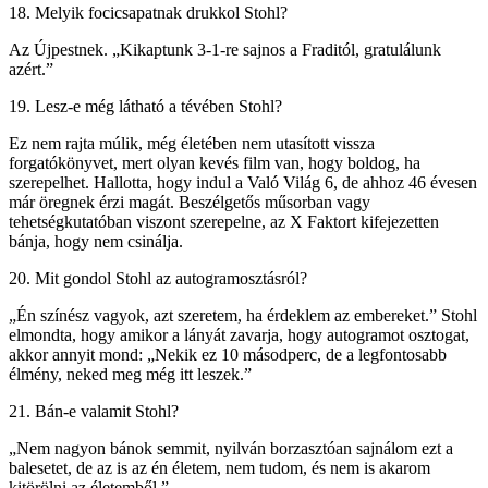
18. Melyik focicsapatnak drukkol Stohl?
Az Újpestnek. „Kikaptunk 3-1-re sajnos a Fraditól, gratulálunk
azért.”
19. Lesz-e még látható a tévében Stohl?
Ez nem rajta múlik, még életében nem utasított vissza
forgatókönyvet, mert olyan kevés film van, hogy boldog, ha
szerepelhet. Hallotta, hogy indul a Való Világ 6, de ahhoz 46 évesen
már öregnek érzi magát. Beszélgetős műsorban vagy
tehetségkutatóban viszont szerepelne, az X Faktort kifejezetten
bánja, hogy nem csinálja.
20. Mit gondol Stohl az autogramosztásról?
„Én színész vagyok, azt szeretem, ha érdeklem az embereket.” Stohl
elmondta, hogy amikor a lányát zavarja, hogy autogramot osztogat,
akkor annyit mond: „Nekik ez 10 másodperc, de a legfontosabb
élmény, neked meg még itt leszek.”
21. Bán-e valamit Stohl?
„Nem nagyon bánok semmit, nyilván borzasztóan sajnálom ezt a
balesetet, de az is az én életem, nem tudom, és nem is akarom
kitörölni az életemből.”