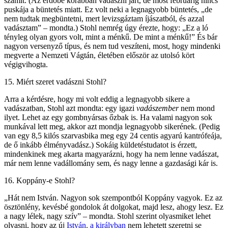
számít. (Az erdőbe korábban vadászni járt, de most februárig nincs
puskája a büntetés miatt. Ez volt neki a legnagyobb büntetés, „de
nem tudtak megbüntetni, mert levizsgáztam íjászatból, és azzal
vadásztam” – mondta.) Stohl nemrég úgy érezte, hogy: „Ez a ló
tényleg olyan gyors volt, mint a ménkű. De mint a ménkű!” És bár
nagyon versenyző típus, és nem tud veszíteni, most, hogy mindenki
megverte a Nemzeti Vágtán, életében először az utolsó kört
végigvihogta.
15. Miért szeret vadászni Stohl?
Arra a kérdésre, hogy mi volt eddig a legnagyobb sikere a
vadászatban, Stohl azt mondta: egy igazi
vadászember
nem mond
ilyet. Lehet az egy gombnyársas őzbak is. Ha valami nagyon sok
munkával lett meg, akkor azt mondja legnagyobb sikerének. (Pedig
van egy 8,5 kilós szarvasbika meg egy 24 centis agyarú kantrófeája,
de ő inkább élményvadász.) Sokáig küldetéstudatot is érzett,
mindenkinek meg akarta magyarázni, hogy ha nem lenne vadászat,
már nem lenne vadállomány sem, és nagy lenne a gazdasági kár is.
16. Koppány-e Stohl?
„Hát nem István. Nagyon sok szempontból Koppány vagyok. Ez az
ösztönlény, kevésbé gondolok át dolgokat, majd lesz, ahogy lesz. Ez
a nagy lélek, nagy szív” – mondta. Stohl szerint olyasmiket lehet
olvasni, hogy az új
István, a királyban
nem lehetett szeretni se