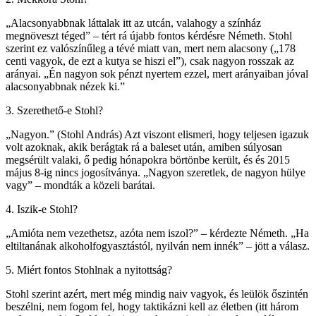
„Alacsonyabbnak láttalak itt az utcán, valahogy a színház
megnöveszt téged” – tért rá újabb fontos kérdésre Németh. Stohl
szerint ez valószínűleg a tévé miatt van, mert nem alacsony („178
centi vagyok, de ezt a kutya se hiszi el”), csak nagyon rosszak az
arányai. „Én nagyon sok pénzt nyertem ezzel, mert arányaiban jóval
alacsonyabbnak nézek ki.”
3. Szerethető-e Stohl?
„Nagyon.” (Stohl András) Azt viszont elismeri, hogy teljesen igazuk
volt azoknak, akik berágtak rá a baleset után, amiben súlyosan
megsérült valaki, ő pedig hónapokra börtönbe került, és és 2015
május 8-ig nincs jogosítványa. „Nagyon szeretlek, de nagyon hülye
vagy” – mondták a közeli barátai.
4. Iszik-e Stohl?
„Amióta nem vezethetsz, azóta nem iszol?” – kérdezte Németh. „Ha
eltiltanának alkoholfogyasztástól, nyilván nem innék” – jött a válasz.
5. Miért fontos Stohlnak a nyitottság?
Stohl szerint azért, mert még mindig naiv vagyok, és leülök őszintén
beszélni, nem fogom fel, hogy taktikázni kell az életben (itt három