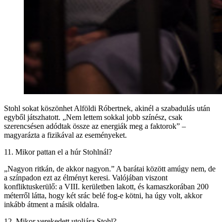
Stohl sokat köszönhet Alföldi Róbertnek, akinél a szabadulás után
egyből játszhatott. „Nem lettem sokkal jobb színész, csak
szerencsésen adódtak össze az energiák meg a faktorok” –
magyarázta a fizikával az eseményeket.
11. Mikor pattan el a húr Stohlnál?
„Nagyon ritkán, de akkor nagyon.” A barátai között amúgy nem, de
a színpadon ezt az élményt keresi. Valójában viszont
konfliktuskerülő: a VIII. kerületben lakott, és kamaszkorában 200
méterről látta, hogy két srác belé fog-e kötni, ha úgy volt, akkor
inkább átment a másik oldalra.
12. Mikor verekedett utoljára Stohl?