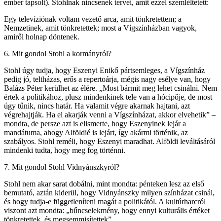
ember tapsolt). Stohlnak nincsenek tervei, amit ezzel szemléltetett:
Egy televíziónak voltam vezető arca, amit tönkretettem; a
Nemzetinek, amit tönkretettek; most a Vígszínházban vagyok,
amiről holnap döntenek.
6. Mit gondol Stohl a kormányról?
Stohl úgy tudja, hogy Eszenyi Enikő pártsemleges, a Vígszínház
pedig jó, teltházas, erős a repertoárja, mégis nagy esélye van, hogy
Balázs Péter kerülhet az élére. „Most bármit meg lehet csinálni. Nem
értek a politikához, plusz mindenkinek tele van a hócipője, de most
úgy tűnik, nincs határ. Ha valamit végre akarnak hajtani, azt
végrehajtják. Ha el akarják venni a Vígszínházat, akkor elvehetik” –
mondta, de persze azt is elismerte, hogy Eszenyinek lejár a
mandátuma, ahogy Alföldié is lejárt, így akármi történik, az
szabályos. Stohl reméli, hogy Eszenyi maradhat. Alföldi leváltásáról
mindenki tudta, hogy meg fog történni.
7. Mit gondol Stohl Vidnyánszkyról?
Stohl nem akar sarat dobálni, mint mondta: pénteken lesz az első
bemutató, aztán kiderül, hogy Vidnyánszky milyen színházat csinál,
és hogy tudja-e függetleníteni magát a politikától. A kultúrharcról
viszont azt mondta: „bűncselekmény, hogy ennyi kulturális értéket
tönkretettek, és megsemmisítettek”.