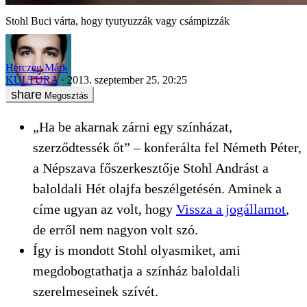
Stohl Buci várta, hogy tyutyuzzák vagy csámpizzák
Herczeg Márk
KULTÚRA
2013. szeptember 25. 20:25
Megosztás
„Ha be akarnak zárni egy színházat,
szerződtessék őt” – konferálta fel Németh Péter,
a Népszava főszerkesztője Stohl Andrást a
baloldali Hét olajfa beszélgetésén. Aminek a
címe ugyan az volt, hogy
Vissza a jogállamot
,
de erről nem nagyon volt szó.
Így is mondott Stohl olyasmiket, ami
megdobogtathatja a színház baloldali
szerelmeseinek szívét.