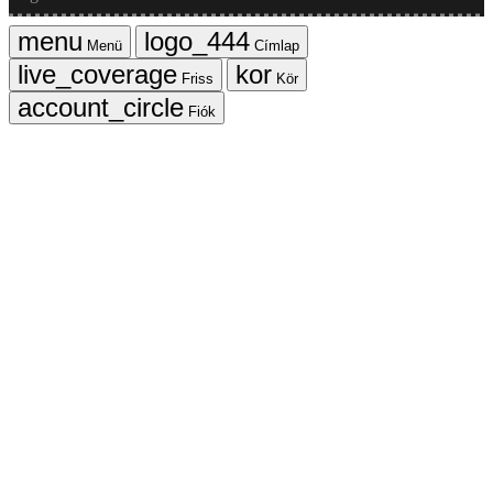
Menü
Címlap
Friss
Kör
Fiók