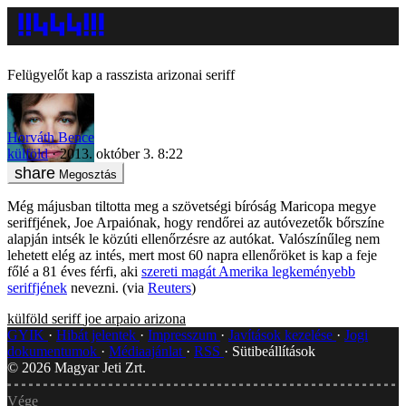
Felügyelőt kap a rasszista arizonai seriff
Horváth Bence
külföld
2013. október 3. 8:22
Megosztás
Még májusban tiltotta meg a szövetségi bíróság Maricopa megye
seriffjének, Joe Arpaiónak, hogy rendőrei az autóvezetők bőrszíne
alapján intsék le közúti ellenőrzésre az autókat. Valószínűleg nem
lehetett elég az intés, mert most 60 napra ellenőröket is kap a feje
főlé a 81 éves férfi, aki
szereti magát Amerika legkeményebb
seriffjének
nevezni. (via
Reuters
)
külföld
seriff
joe arpaio
arizona
GYIK
Hibát jelentek
Impresszum
Javítások kezelése
Jogi
dokumentumok
Médiaajánlat
RSS
Sütibeállítások
©
2026
Magyar Jeti Zrt.
Vége