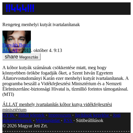
Rengeteg menhelyi kutyát ivartalanítanak
Horváth Bence
ÁLLAT
2013. október 4. 9:13
Megosztás
A kóbor kutyák számának csökkentése miatt, meg hogy
könnyebben örökbe fogadják őket, a Szent István Egyetem
Állatorvostudományi Karán ezer menhelyi kutyát ivartalanítanak. A
programba beszáll a Vidékfejlesztési Minisztérium és a Nemzeti
Élelmiszerlánc-biztonsági Hivatal is, tízmillió forintos támogatással.
(MTI)
ÁLLAT
menhely
ivartalanítás
kóbor kutya
vidékfejlesztési
minisztérium
GYIK
Hibát jelentek
Impresszum
Javítások kezelése
Jogi
dokumentumok
Médiaajánlat
RSS
Sütibeállítások
©
2026
Magyar Jeti Zrt.