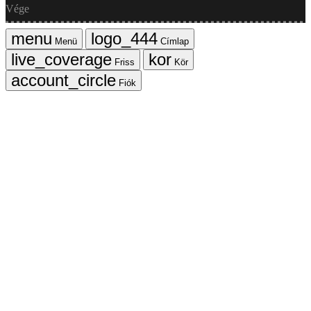
Vége
Menü
Címlap
Friss
Kör
Fiók