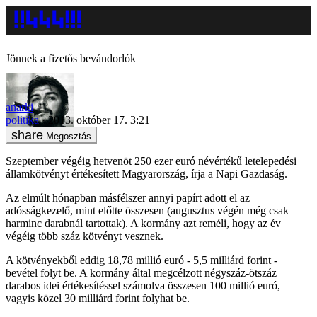
Jönnek a fizetős bevándorlók
anarki
politika
2013. október 17. 3:21
Megosztás
Szeptember végéig hetvenöt 250 ezer euró névértékű letelepedési
államkötvényt értékesített Magyarország, írja a Napi Gazdaság.
Az elmúlt hónapban másfélszer annyi papírt adott el az
adósságkezelő, mint előtte összesen (augusztus végén még csak
harminc darabnál tartottak). A kormány azt reméli, hogy az év
végéig több száz kötvényt vesznek.
A kötvényekből eddig 18,78 millió euró - 5,5 milliárd forint -
bevétel folyt be. A kormány által megcélzott négyszáz-ötszáz
darabos idei értékesítéssel számolva összesen 100 millió euró,
vagyis közel 30 milliárd forint folyhat be.