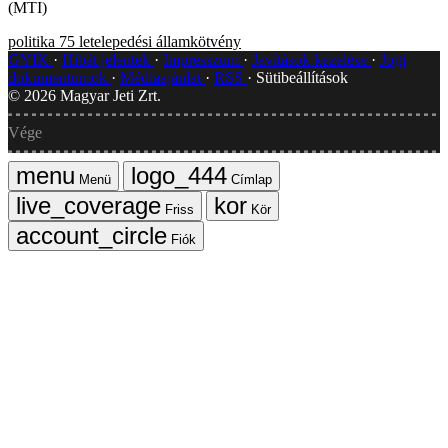
(MTI)
politika
75
letelepedési államkötvény
GYIK
Hibát jelentek
Impresszum
Javítások kezelése
Jogi
dokumentumok
Médiaajánlat
RSS
Sütibeállítások
©
2026
Magyar Jeti Zrt.
Vége
Menü
Címlap
Friss
Kör
Fiók