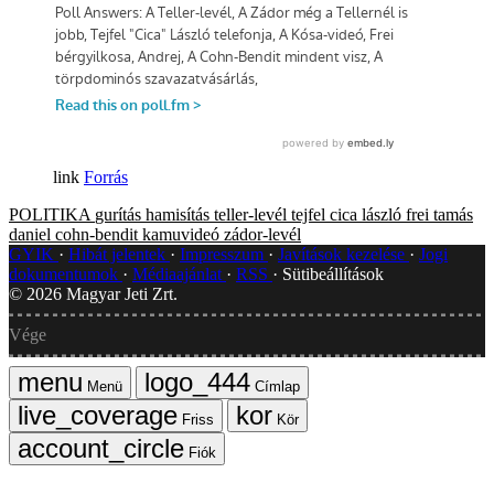
Forrás
POLITIKA
gurítás
hamisítás
teller-levél
tejfel cica lászló
frei tamás
daniel cohn-bendit
kamuvideó
zádor-levél
GYIK
Hibát jelentek
Impresszum
Javítások kezelése
Jogi
dokumentumok
Médiaajánlat
RSS
Sütibeállítások
©
2026
Magyar Jeti Zrt.
Vége
Menü
Címlap
Friss
Kör
Fiók