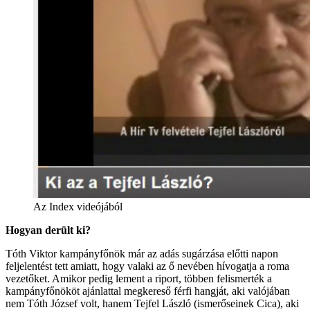
Az Index videójából
Hogyan derült ki?
Tóth Viktor kampányfőnök már az adás sugárzása előtti napon
feljelentést tett amiatt, hogy valaki az ő nevében hívogatja a roma
vezetőket. Amikor pedig lement a riport, többen felismerték a
kampányfőnököt ajánlattal megkereső férfi hangját, aki valójában
nem Tóth József volt, hanem Tejfel László (ismerőseinek Cica), aki