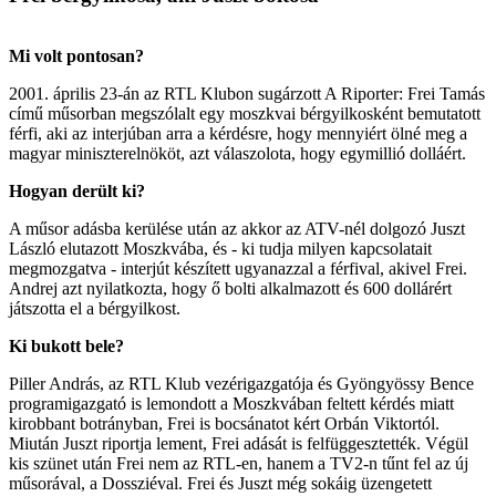
Mi volt pontosan?
2001. április 23-án az RTL Klubon sugárzott A Riporter: Frei Tamás
című műsorban megszólalt egy moszkvai bérgyilkosként bemutatott
férfi, aki az interjúban arra a kérdésre, hogy mennyiért ölné meg a
magyar miniszterelnököt, azt válaszolota, hogy egymillió dolláért.
Hogyan derült ki?
A műsor adásba kerülése után az akkor az ATV-nél dolgozó Juszt
László elutazott Moszkvába, és - ki tudja milyen kapcsolatait
megmozgatva - interjút készített ugyanazzal a férfival, akivel Frei.
Andrej azt nyilatkozta, hogy ő bolti alkalmazott és 600 dollárért
játszotta el a bérgyilkost.
Ki bukott bele?
Piller András, az RTL Klub vezérigazgatója és Gyöngyössy Bence
programigazgató is lemondott a Moszkvában feltett kérdés miatt
kirobbant botrányban, Frei is bocsánatot kért Orbán Viktortól.
Miután Juszt riportja lement, Frei adását is felfüggesztették. Végül
kis szünet után Frei nem az RTL-en, hanem a TV2-n tűnt fel az új
műsorával, a Dossziéval. Frei és Juszt még sokáig üzengetett