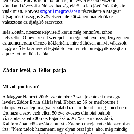
felelősek
".
Eötvös nem mondott le, fél évvel később viszont
váratlanul távozott a Népszabadság éléről, a lap jövőjéről folytatott
viták miatt. Eötvöst
szigorú megrovásban
részesítette a Magyar
Újságírók Országos Szövetsége, de 2004-ben már elnökké
választotta az újságíró szervezet.
Illés Zoltán, fideszes képviselő került még rendkívül kínos
helyzetbe. Ő név szerint szerepelt a megjelent levélben, lényegében
az atomenergiát ellenző kóklerként, mire dühösen annyit válaszolt,
hogy az ő lelkiismeretét legalább nem terheli tömeggyilkosságban
elpuszított milliók halála.
Zádor-levél, a Teller párja
Mi volt pontosan?
A Magyar Nemzet 2006. szeptember 23-án jelentetett meg egy
levelet, Zádor Ervin aláírásával. Ebben az 56-os merlbourne-i
olimpia vérző fejű magyar vízilabdázója indokolta meg, miért nem
tért haza a szovjetek ellen 50 éve győztes olimpiai bajnok
vízilabdacsapat 2006-os fogadására. Az '56-ban disszidáló,
Kaliforniában élő - azóta elhunyt - Zádor a megjelent cikk szerint azt
írta: "Nem tudok hazamenni egy olyan országba, ahol még mindig