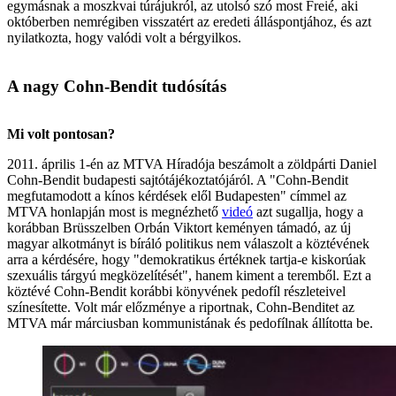
egymásnak a moszkvai túrájukról, az utolsó szó most Freié, aki
októberben nemrégiben visszatért az eredeti álláspontjához, és azt
nyilatkozta, hogy valódi volt a bérgyilkos.
A nagy Cohn-Bendit tudósítás
Mi volt pontosan?
2011. április 1-én az MTVA Híradója beszámolt a zöldpárti Daniel
Cohn-Bendit budapesti sajtótájékoztatójáról. A "Cohn-Bendit
megfutamodott a kínos kérdések elől Budapesten" címmel az
MTVA honlapján most is megnézhető
videó
azt sugallja, hogy a
korábban Brüsszelben Orbán Viktort keményen támadó, az új
magyar alkotmányt is bíráló politikus nem válaszolt a köztévének
arra a kérdésére, hogy "demokratikus értéknek tartja-e kiskorúak
szexuális tárgyú megközelítését", hanem kiment a teremből. Ezt a
köztévé Cohn-Bendit korábbi könyvének pedofíl részleteivel
színesítette. Volt már előzménye a riportnak, Cohn-Benditet az
MTVA már márciusban kommunistának és pedofílnak állította be.