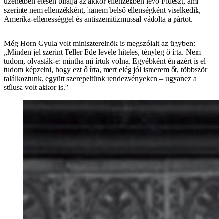
üzenetben élesen bírálja az akkor ellenzékben lévő Fideszt, ami
szerinte nem ellenzékként, hanem belső ellenségként viselkedik,
Amerika-ellenességgel és antiszemitizmussal vádolta a pártot.
Még Horn Gyula volt miniszterelnök is megszólalt az ügyben:
„Minden jel szerint Teller Ede levele hiteles, tényleg ő írta. Nem
tudom, olvasták-e: mintha mi írtuk volna. Egyébként én azért is el
tudom képzelni, hogy ezt ő írta, mert elég jól ismerem őt, többször
találkoztunk, együtt szerepeltünk rendezvényeken – ugyanez a
stílusa volt akkor is.”