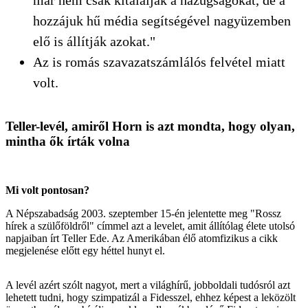
hozzájuk hű média segítségével nagyüzemben
elő is állítják azokat."
Az is romás szavazatszámlálós felvétel miatt
volt.
Teller-levél, amiről Horn is azt mondta, hogy olyan,
mintha ők írták volna
Mi volt pontosan?
A Népszabadság 2003. szeptember 15-én jelentette meg "Rossz
hírek a szülőföldről" címmel azt a levelet, amit állítólag élete utolsó
napjaiban írt Teller Ede. Az Amerikában élő atomfizikus a cikk
megjelenése előtt egy héttel hunyt el.
A levél azért szólt nagyot, mert a világhírű, jobboldali tudósról azt
lehetett tudni, hogy szimpatizál a Fidesszel, ehhez képest a leközölt