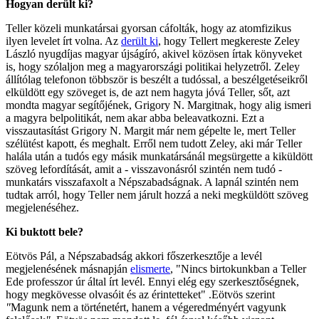
Hogyan derült ki?
Teller közeli munkatársai gyorsan cáfolták, hogy az atomfizikus
ilyen levelet írt volna. Az
derült ki
, hogy Tellert megkereste Zeley
László nyugdíjas magyar újságíró, akivel közösen írtak könyveket
is, hogy szólaljon meg a magyarországi politikai helyzetről. Zeley
állítólag telefonon többször is beszélt a tudóssal, a beszélgetéseikről
elküldött egy szöveget is, de azt nem hagyta jóvá Teller, sőt, azt
mondta magyar segítőjének, Grigory N. Margitnak, hogy alig ismeri
a magyra belpolitikát, nem akar abba beleavatkozni. Ezt a
visszautasítást Grigory N. Margit már nem gépelte le, mert Teller
szélütést kapott, és meghalt. Erről nem tudott Zeley, aki már Teller
halála után a tudós egy másik munkatársánál megsürgette a kiküldött
szöveg lefordítását, amit a - visszavonásról szintén nem tudó -
munkatárs visszafaxolt a Népszabadságnak. A lapnál szintén nem
tudtak arról, hogy Teller nem járult hozzá a neki megküldött szöveg
megjelenéséhez.
Ki buktott bele?
Eötvös Pál, a Népszabadság akkori főszerkesztője a levél
megjelenésének másnapján
elismerte
, "Nincs birtokunkban a Teller
Ede professzor úr által írt levél. Ennyi elég egy szerkesztőségnek,
hogy megkövesse olvasóit és az érintetteket" .Eötvös szerint
"
Magunk nem a történetért, hanem a végeredményért vagyunk