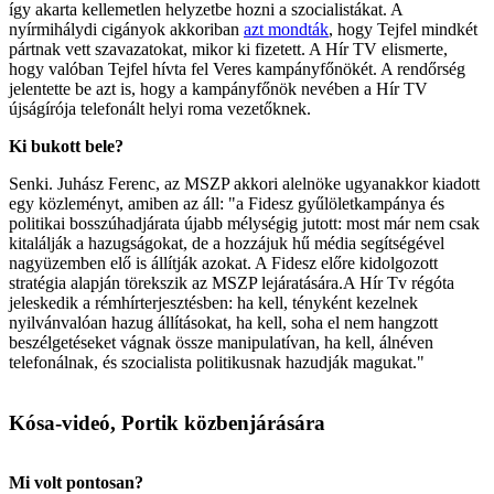
így akarta kellemetlen helyzetbe hozni a szocialistákat. A
nyírmihálydi cigányok akkoriban
azt mondták
, hogy Tejfel mindkét
pártnak vett szavazatokat, mikor ki fizetett. A Hír TV elismerte,
hogy valóban Tejfel hívta fel Veres kampányfőnökét. A rendőrség
jelentette be azt is, hogy a kampányfőnök nevében a Hír TV
újságírója telefonált helyi roma vezetőknek.
Ki bukott bele?
Senki. Juhász Ferenc, az MSZP akkori alelnöke ugyanakkor kiadott
egy közleményt, amiben az áll: "a Fidesz gyűlöletkampánya és
politikai bosszúhadjárata újabb mélységig jutott: most már nem csak
kitalálják a hazugságokat, de a hozzájuk hű média segítségével
nagyüzemben elő is állítják azokat. A Fidesz előre kidolgozott
stratégia alapján törekszik az MSZP lejáratására.A Hír Tv régóta
jeleskedik a rémhírterjesztésben: ha kell, tényként kezelnek
nyilvánvalóan hazug állításokat, ha kell, soha el nem hangzott
beszélgetéseket vágnak össze manipulatívan, ha kell, álnéven
telefonálnak, és szocialista politikusnak hazudják magukat."
Kósa-videó, Portik közbenjárására
Mi volt pontosan?