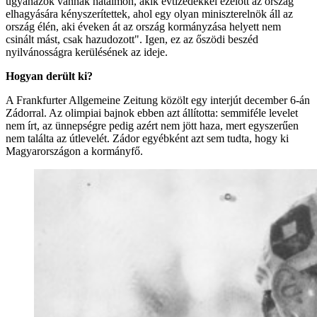
ugyanazok vannak hatalmon, akik évtizedekkel ezelőtt az ország
elhagyására kényszerítettek, ahol egy olyan miniszterelnök áll az
ország élén, aki éveken át az ország kormányzása helyett nem
csinált mást, csak hazudozott". Igen, ez az őszödi beszéd
nyilvánosságra kerülésének az ideje.
Hogyan derült ki?
A Frankfurter Allgemeine Zeitung közölt egy interjút december 6-án
Zádorral. Az olimpiai bajnok ebben azt állította: semmiféle levelet
nem írt, az ünnepségre pedig azért nem jött haza, mert egyszerűen
nem találta az útlevelét. Zádor egyébként azt sem tudta, hogy ki
Magyarországon a kormányfő.