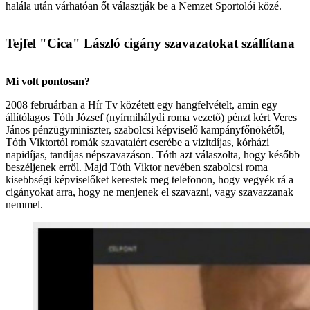
halála után várhatóan őt választják be a Nemzet Sportolói közé.
Tejfel "Cica" László cigány szavazatokat szállítana
Mi volt pontosan?
2008 februárban a Hír Tv közétett egy hangfelvételt, amin egy
állítólagos Tóth József (nyírmihálydi roma vezető) pénzt kért Veres
János pénzügyminiszter, szabolcsi képviselő kampányfőnökétől,
Tóth Viktortól romák szavataiért cserébe a vizitdíjas, kórházi
napidíjas, tandíjas népszavazáson. Tóth azt válaszolta, hogy később
beszéljenek erről. Majd Tóth Viktor nevében szabolcsi roma
kisebbségi képviselőket kerestek meg telefonon, hogy vegyék rá a
cigányokat arra, hogy ne menjenek el szavazni, vagy szavazzanak
nemmel.