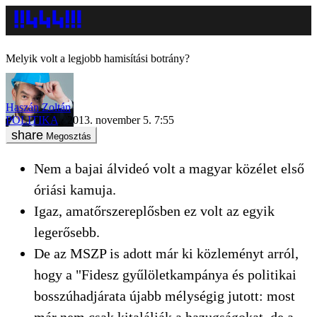
Melyik volt a legjobb hamisítási botrány?
Haszán Zoltán
POLITIKA
2013. november 5. 7:55
Megosztás
Nem a bajai álvideó volt a magyar közélet első
óriási kamuja.
Igaz, amatőrszereplősben ez volt az egyik
legerősebb.
De az MSZP is adott már ki közleményt arról,
hogy a "Fidesz gyűlöletkampánya és politikai
bosszúhadjárata újabb mélységig jutott: most
már nem csak kitalálják a hazugságokat, de a