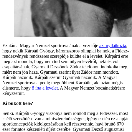
Ezután a Magyar Nemzet sportrovatának a vezetője
azt nyilatkozta
,
hogy nekik Kárpáti György, háromszoros olimpiai bajnok, a Fidesz-
rendezvények rendszeres szereplője küldte el a levelet. Kárpárti erre
meg azt mondta, hogy nem tud semmilyen levélről, neki és volt
csapattársának, Gyarmati Dezsőnek Zádor telefonon indokolta meg,
miért nem jön haza. Gyarmati szerint ilyet Zádor nem mondott,
Kárpáti hazudik. Kárpáti szerint Gyarmati hazudik. A Magyar
Nemzet sportrovata pedig megdöbbent Kárpátin, aki aztán mégis
elismerte, hogy
ő írta a levelet
. A Magyar Nemzet bocsánatkérésre
kényszerült.
Ki bukott bele?
Senki. Kárpáti György viszonya nem romlott meg a Fidesszel, most
is élő szerződése van a miniszterelnökséggel, igény esetén ez alapján
sportkoncepciók kidolgozásában kell résztvennie, havi bruttó 670
ezer forintos készenléti díjért cserébe. Gyarmati Dezső augusztusi