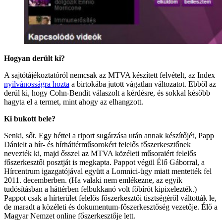
Hogyan derült ki?
A sajtótájékoztatóról nemcsak az MTVA készített felvételt, az Index
nyilvánosságra hozta
a birtokába jutott vágatlan változatot. Ebből az
derül ki, hogy Cohn-Bendit válaszolt a kérdésre, és sokkal később
hagyta el a termet, mint ahogy az elhangzott.
Ki bukott bele?
Senki, sőt. Egy héttel a riport sugárzása után annak készítőjét, Papp
Dánielt a hír- és hírháttérműsorokért felelős főszerkesztőnek
nevezték ki, majd ősszel az MTVA közéleti műsoraiért felelős
főszerkesztői posztját is megkapta. Pappot végül Élő Gáborral, a
Hírcentrum igazgatójával együtt a Lomnici-ügy miatt mentették fel
2011. decemberben. (Ha valaki nem emlékezne, az egyik
tudósításban a háttérben felbukkanó volt főbírót kipixelezték.)
Pappot csak a hírterület felelős főszerkesztői tisztségéről váltották le,
de maradt a közéleti és dokumentum-főszerkesztőség vezetője. Élő a
Magyar Nemzet online főszerkesztője lett.