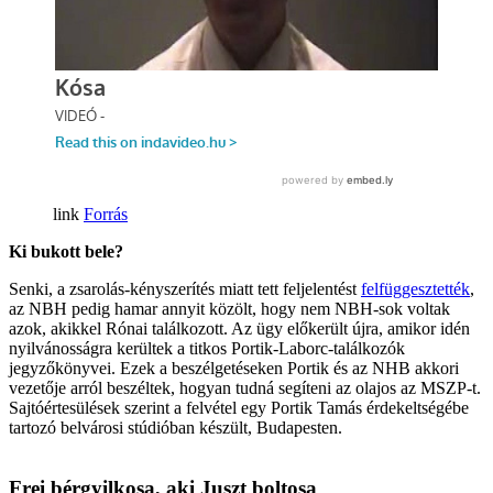
Forrás
Ki bukott bele?
Senki, a zsarolás-kényszerítés miatt tett feljelentést
felfüggesztették
,
az NBH pedig hamar annyit közölt, hogy nem NBH-sok voltak
azok, akikkel Rónai találkozott. Az ügy előkerült újra, amikor idén
nyilvánosságra kerültek a titkos Portik-Laborc-találkozók
jegyzőkönyvei. Ezek a beszélgetéseken Portik és az NHB akkori
vezetője arról beszéltek, hogyan tudná segíteni az olajos az MSZP-t.
Sajtóértesülések szerint a felvétel egy Portik Tamás érdekeltségébe
tartozó belvárosi stúdióban készült, Budapesten.
Frei bérgyilkosa, aki Juszt boltosa