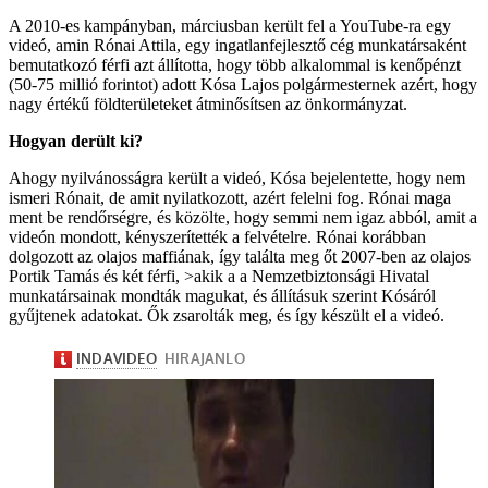
A 2010-es kampányban, márciusban került fel a YouTube-ra egy
videó, amin Rónai Attila, egy ingatlanfejlesztő cég munkatársaként
bemutatkozó férfi azt állította, hogy több alkalommal is kenőpénzt
(50-75 millió forintot) adott Kósa Lajos polgármesternek azért, hogy
nagy értékű földterületeket átminősítsen az önkormányzat.
Hogyan derült ki?
Ahogy nyilvánosságra került a videó, Kósa bejelentette, hogy nem
ismeri Rónait, de amit nyilatkozott, azért felelni fog. Rónai maga
ment be rendőrségre, és közölte, hogy semmi nem igaz abból, amit a
videón mondott, kényszerítették a felvételre. Rónai korábban
dolgozott az olajos maffiának, így találta meg őt 2007-ben az olajos
Portik Tamás és két férfi, >akik a a Nemzetbiztonsági Hivatal
munkatársainak mondták magukat, és állításuk szerint Kósáról
gyűjtenek adatokat. Ők zsarolták meg, és így készült el a videó.