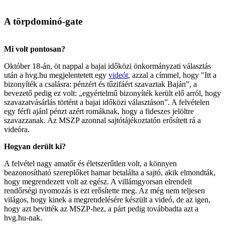
A törpdominó-gate
Mi volt pontosan?
Október 18-án, öt nappal a bajai időközi önkormányzati választás
után a hvg.hu megjelentetett egy
videót
, azzal a címmel, hogy "Itt a
bizonyíték a csalásra: pénzért és tűzifáért szavaztak Baján”, a
bevezető pedig ez volt: „egyértelmű bizonyíték került elő arról, hogy
szavazatvásárlás történt a bajai időközi választáson”. A felvételen
egy férfi ajánl pénzt azért romáknak, hogy a fideszes jelöltre
szavazzanak. Az MSZP azonnal sajtótájékoztatón erősített rá a
videóra.
Hogyan derült ki?
A felvétel nagy amatőr és életszerűtlen volt, a könnyen
beazonosítható szereplőket hamar betalálta a sajtó, akik elmondták,
hogy megrendezett volt az egész. A villámgyorsan elrendelt
rendőrségi nyomozás is ezt erősítette meg. Az még nem teljesen
világos, hogy kinek a megrendelésére készült a videó, de az igen,
hogy azt bevitték az MSZP-hez, a párt pedig továbbadta azt a
hvg.hu-nak.