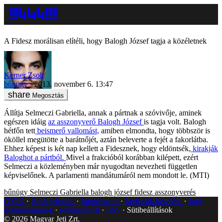
A Fidesz morálisan elítéli, hogy Balogh József tagja a közéletnek
Kerner Zsolt
bűnügy
2013. november 6. 13:47
Megosztás
Állítja Selmeczi Gabriella, annak a pártnak a szóvivője, aminek
egészen idáig
az asszonyverő Balogh József
is tagja volt. Balogh
hétfőn tett
beismerő vallomást,
amiben elmondta, hogy többször is
ököllel megütötte a barátnőjét, aztán beleverte a fejét a fakorlátba.
Ehhez képest is két nap kellett a Fidesznek, hogy eldöntsék,
kirakják
Baloghot a pártból.
Mivel a frakcióból korábban kilépett, ezért
Selmeczi a közleményben már nyugodtan nevezheti független
képviselőnek. A parlamenti mandátumáról nem mondott le. (MTI)
bűnügy
Selmeczi Gabriella
balogh józsef
fidesz
asszonyverés
GYIK
Hibát jelentek
Impresszum
Javítások kezelése
Jogi
dokumentumok
Médiaajánlat
RSS
Sütibeállítások
©
2026
Magyar Jeti Zrt.