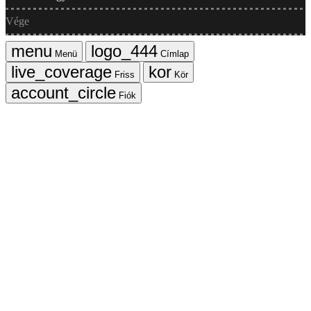
Vége
Menü
Címlap
Friss
Kör
Fiók