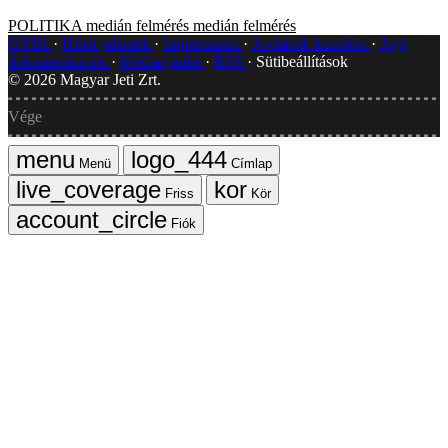
POLITIKA
medián felmérés
medián
felmérés
GYIK
Hibát jelentek
Impresszum
Javítások kezelése
Jogi
dokumentumok
Médiaajánlat
RSS
Sütibeállítások
©
2026
Magyar Jeti Zrt.
Vége
Menü
Címlap
Friss
Kör
Fiók