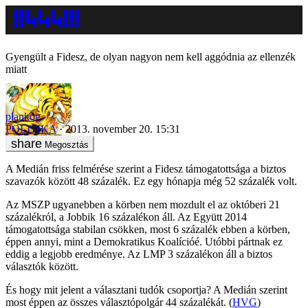
Gyengült a Fidesz, de olyan nagyon nem kell aggódnia az ellenzék
miatt
plankog
POLITIKA
2013. november 20. 15:31
Megosztás
A Medián friss felmérése szerint a Fidesz támogatottsága a biztos
szavazók között 48 százalék. Ez egy hónapja még 52 százalék volt.
Az MSZP ugyanebben a körben nem mozdult el az októberi 21
százalékról, a Jobbik 16 százalékon áll. Az Együtt 2014
támogatottsága stabilan csökken, most 6 százalék ebben a körben,
éppen annyi, mint a Demokratikus Koalícióé. Utóbbi pártnak ez
eddig a legjobb eredménye. Az LMP 3 százalékon áll a biztos
választók között.
És hogy mit jelent a választani tudók csoportja? A Medián szerint
most éppen az összes választópolgár 44 százalékát. (
HVG
)