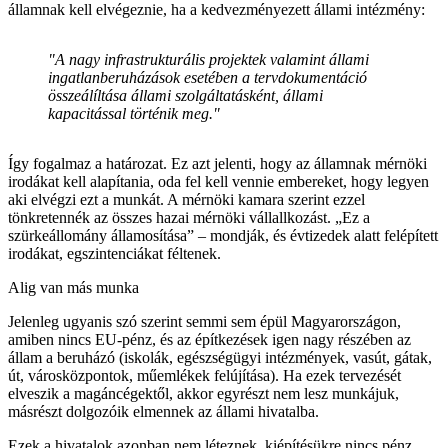
államnak kell elvégeznie, ha a kedvezményezett állami intézmény:
"A nagy infrastrukturális projektek valamint állami
ingatlanberuházások esetében a tervdokumentáció
összeálíltása állami szolgáltatásként, állami
kapacitással történik meg."
Így fogalmaz a határozat. Ez azt jelenti, hogy az államnak mérnöki
irodákat kell alapítania, oda fel kell vennie embereket, hogy legyen
aki elvégzi ezt a munkát. A mérnöki kamara szerint ezzel
tönkretennék az összes hazai mérnöki vállallkozást. „Ez a
szürkeállomány államosítása” – mondják, és évtizedek alatt felépített
irodákat, egszintenciákat féltenek.
Alig van más munka
Jelenleg ugyanis szó szerint semmi sem épül Magyarországon,
amiben nincs EU-pénz, és az építkezések igen nagy részében az
állam a beruházó (iskolák, egészségügyi intézmények, vasút, gátak,
út, városközpontok, műemlékek felújítása). Ha ezek tervezését
elveszik a magáncégektől, akkor egyrészt nem lesz munkájuk,
másrészt dolgozóik elmennek az állami hivatalba.
Ezek a hivatalok azonban nem léteznek, kiépítésükre nincs pénz