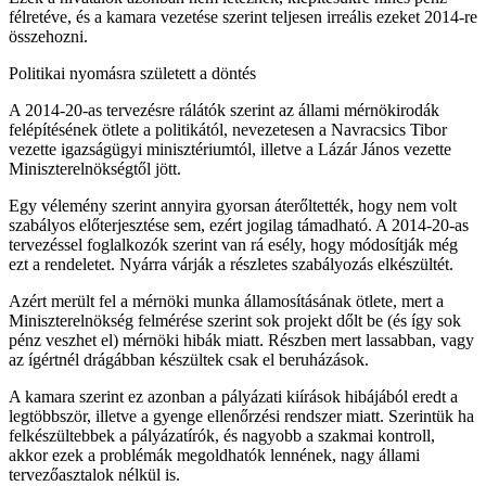
félretéve, és a kamara vezetése szerint teljesen irreális ezeket 2014-re
összehozni.
Politikai nyomásra született a döntés
A 2014-20-as tervezésre rálátók szerint az állami mérnökirodák
felépítésének ötlete a politikától, nevezetesen a Navracsics Tibor
vezette igazságügyi minisztériumtól, illetve a Lázár János vezette
Miniszterelnökségtől jött.
Egy vélemény szerint annyira gyorsan áterőltették, hogy nem volt
szabályos előterjesztése sem, ezért jogilag támadható. A 2014-20-as
tervezéssel foglalkozók szerint van rá esély, hogy módosítják még
ezt a rendeletet. Nyárra várják a részletes szabályozás elkészültét.
Azért merült fel a mérnöki munka államosításának ötlete, mert a
Miniszterelnökség felmérése szerint sok projekt dőlt be (és így sok
pénz veszhet el) mérnöki hibák miatt. Részben mert lassabban, vagy
az ígértnél drágábban készültek csak el beruházások.
A kamara szerint ez azonban a pályázati kiírások hibájából eredt a
legtöbbször, illetve a gyenge ellenőrzési rendszer miatt. Szerintük ha
felkészültebbek a pályázatírók, és nagyobb a szakmai kontroll,
akkor ezek a problémák megoldhatók lennének, nagy állami
tervezőasztalok nélkül is.