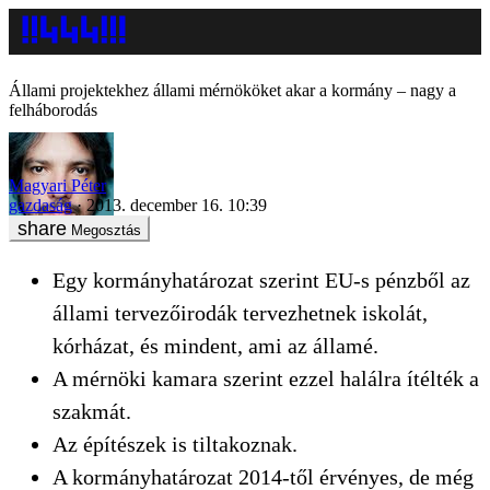
Állami projektekhez állami mérnököket akar a kormány – nagy a
felháborodás
Magyari Péter
gazdaság
2013. december 16. 10:39
Megosztás
Egy kormányhatározat szerint EU-s pénzből az
állami tervezőirodák tervezhetnek iskolát,
kórházat, és mindent, ami az államé.
A mérnöki kamara szerint ezzel halálra ítélték a
szakmát.
Az építészek is tiltakoznak.
A kormányhatározat 2014-től érvényes, de még