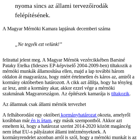
nyoma sincs az állami tervezőirodák
felépítésének.
A Magyar Mérnöki Kamara lapjának decemberi száma
„Ne tegyék ezt velünk!”
felirattal jelent meg. A Magyar Mérnök vezércikkében Barsiné
Pataky Etelka (fideszes EP-képviselő 2004-2009-ben) tiltakozik a
mérnöki munkák államosítása ellen, majd a lap további három
oldalon át magyarázza, hogy miért értelmetlen és káros az, amiről a
kormány októberben határozott. A cikk azt állítja, hogy ha tényleg
az lesz, amit a kormány akar, akkor ezzel vége a mérnöki
szakmának Magyarországon. Az építészek kamarája is
tiltakozik
.
Az államnak csak állami mérnök tervezhet
A felháborodást egy októberi
kormányhatározat
okozta, amelyről
korábban már
én is írtam
, egy másik szempontból. Akkor azt
emeltem ki, hogy a határozat szerint 2014-2020 között magáncég
nem írhat EU-s pályázatot állami intézményeknek. A
kormányrendelet azonban arról is szól, hogy a mérnöki munkát is az