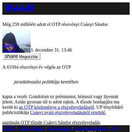
Még 259 millióért adott el OTP részvényt Csányi Sándor
erdelyip
gazdaság
2013. december 31. 13:46
Megosztás
A 63364 részvényt év végén az OTP
javadalmazási politikája keretében
kapta a vezér. Gondolom ez prémiumot, bónuszt vagy ilyesmit
jelent. Aztán gyorsan túl is adott rajtuk. A tőzsde honlapjára ma
került ki
az OTP közleménye a részvényeladásról
. UP tényfeltáró
publicisztikája
Csányi nyári részvényeladásáról errefelé.
gazdaság
OTP
tőzsde
Csányi Sándor
részvényeladás
GYIK
Hibát jelentek
Impresszum
Javítások kezelése
Jogi