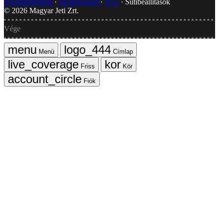
dokumentumok
Médiaajánlat
RSS
Sütibeállítások
©
2026
Magyar Jeti Zrt.
Vége
Menü
Címlap
Friss
Kör
Fiók