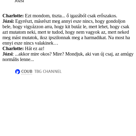
Józsi
Charlotte:
Ezt mondom, tiszta... ő igazából csak erőszakos.
Józsi:
Egyrészt, másrészt meg annyi esze nincs, hogy gondoljon
bele, hogy vigyázzon arra, hogy kit butáz le, mert lehet, hogy csak
azt mutatom neki, mert te tudod, hogy nem vagyok az, mert neked
meg mást mutatok, iksz ipszilonnak meg a harmadikat. Na most ha
ennyi esze nincs valakinek…
Charlotte:
Hát ez az!
Józsi
: ...akkor mire okos? Mire? Mondjuk, aki van új csaj, az amúgy
normális lenne...