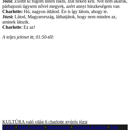
Józsi
: Zsoltit ki fogom innen rakni, Izát neked kell. Nőt nem akarok,
párbajozni úgysem nővel megyek, azért annyi büszkeségem van
Charlotte:
Hú, nagyon átlátod. Én is így látom, ahogy te.
Józsi:
Látod, Magyarország, láthatjátok, hogy nem minden az,
aminek látszik.
Charlotte
: Ez az!
A teljes jelenet itt, 01:50-től:
KULTÚRA
való világ 6
charlotte
gyúrós józsi
GYIK
Hibát jelentek
Impresszum
Javítások kezelése
Jogi