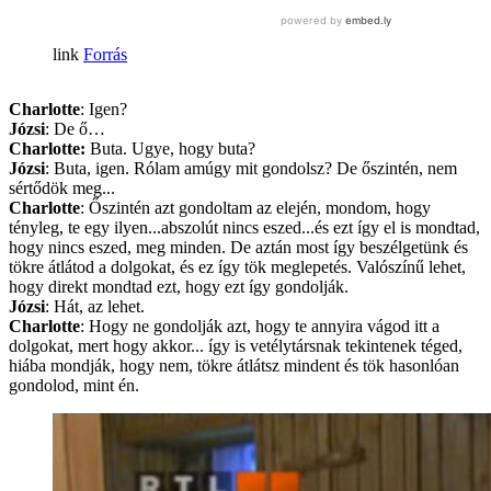
Forrás
Charlotte
: Igen?
Józsi
: De ő…
Charlotte:
Buta. Ugye, hogy buta?
Józsi
: Buta, igen. Rólam amúgy mit gondolsz? De őszintén, nem
sértődök meg...
Charlotte
: Őszintén azt gondoltam az elején, mondom, hogy
tényleg, te egy ilyen...abszolút nincs eszed...és ezt így el is mondtad,
hogy nincs eszed, meg minden. De aztán most így beszélgetünk és
tökre átlátod a dolgokat, és ez így tök meglepetés. Valószínű lehet,
hogy direkt mondtad ezt, hogy ezt így gondolják.
Józsi
: Hát, az lehet.
Charlotte
: Hogy ne gondolják azt, hogy te annyira vágod itt a
dolgokat, mert hogy akkor... így is vetélytársnak tekintenek téged,
hiába mondják, hogy nem, tökre átlátsz mindent és tök hasonlóan
gondolod, mint én.