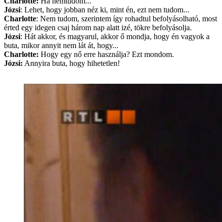
Charlotte:
Há nemtudom...
Józsi
: Lehet, hogy jobban néz ki, mint én, ezt nem tudom...
Charlotte
: Nem tudom, szerintem így rohadtul befolyásolható, most
érted egy idegen csaj három nap alatt izé, tökre befolyásolja.
Józsi
: Hát akkor, és magyarul, akkor ő mondja, hogy én vagyok a
buta, mikor annyit nem lát át, hogy...
Charlotte:
Hogy egy nő erre használja? Ezt mondom.
Józsi:
Annyira buta, hogy hihetetlen!