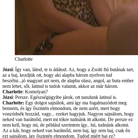
Charlotte
Józsi
: Így van, látod, te is átlátod. Az, hogy a Zsolti fiú butának tart,
az a baj, kezdjük ott, hogy aki alapba három nyelven tud
beszélni...jó magyart azt nem, de alapba olasz, angol, az buta ember
nem lehet, sőt, latinul is tudok valamit, akkor az már három.
Charlotte
: Komolyan?
Józsi
: Persze. Egészségügyibe járok, ott tanulunk latinul is.
Charlotte:
Egy dolgot sajnálok, ami így ma fogalmazódott meg
bennem, és így őszintén elmondom, de nem azért, mert hogy
vonzódnék hozzád, vagy... ezeket hagyjuk. Nagyon sajnálom, hogy
neked van barátnőd, mert mi tökre tudnánk itt alkotni. De persze ez
nem kell, hogy mi, de például szerintem így.. hú, tudnánk alkotni.
Az a kár, hogy neked van barátnőd, nem baj, így sem baj, csak én
ezt sajnálom, így őszintén elmondom. Tudod miért baj ez?