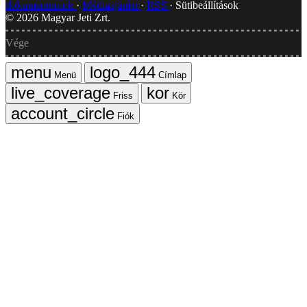
dokumentumok
Médiaajánlat
RSS
Sütibeállítások
©
2026
Magyar Jeti Zrt.
Vége
Menü
Címlap
Friss
Kör
Fiók