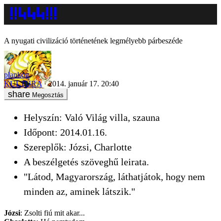
A nyugati civilizáció történetének legmélyebb párbeszéde
plankog
KULTÚRA
2014. január 17. 20:40
Megosztás
Helyszín: Való Világ villa, szauna
Időpont: 2014.01.16.
Szereplők: Józsi, Charlotte
A beszélgetés szöveghű leirata.
"Látod, Magyarország, láthatjátok, hogy nem
minden az, aminek látszik."
Józsi
: Zsolti fiú mit akar...