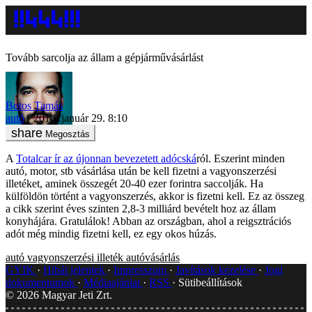
Tovább sarcolja az állam a gépjárművásárlást
Botos Tamás
autó
2014. január 29. 8:10
Megosztás
A
Totalcar ír az újonnan bevezetett adócská
ról. Eszerint minden
autó, motor, stb vásárlása után be kell fizetni a vagyonszerzési
illetéket, aminek összegét 20-40 ezer forintra saccolják. Ha
külföldön történt a vagyonszerzés, akkor is fizetni kell. Ez az összeg
a cikk szerint éves szinten 2,8-3 milliárd bevételt hoz az állam
konyhájára. Gratulálok! Abban az országban, ahol a reigsztrációs
adót még mindig fizetni kell, ez egy okos húzás.
autó
vagyonszerzési illeték
autóvásárlás
GYIK
Hibát jelentek
Impresszum
Javítások kezelése
Jogi
dokumentumok
Médiaajánlat
RSS
Sütibeállítások
©
2026
Magyar Jeti Zrt.