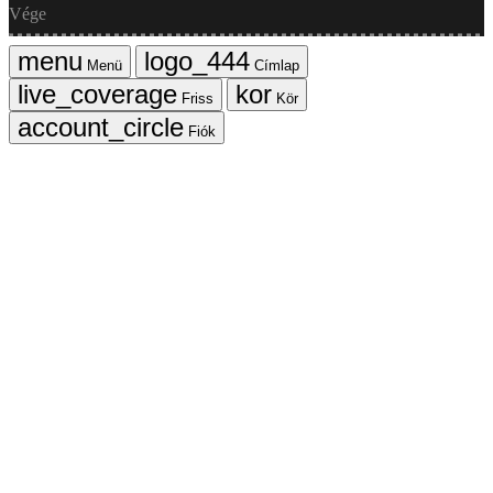
Vége
Menü
Címlap
Friss
Kör
Fiók