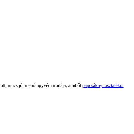
ölt, nincs jól menő ügyvédi irodája, amiből
papcsáknyi osztalékot