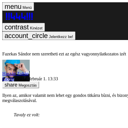
Menü
Kinézet
Jelentkezz be!
Fazekas Sándor nem szeretheti ezt az egész vagyonnyilatkozatos izét
Haszán Zoltán
Egyéb
2014. február 1. 13:33
Megosztás
Ilyen az, amikor valamit nem lehet egy gondos titkárra bízni, és biz
megválaszolásával.
Tavaly ez volt: