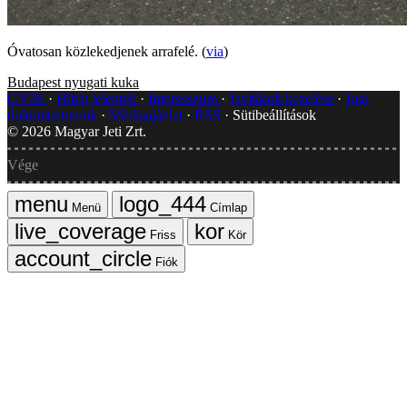
Óvatosan közlekedjenek arrafelé. (
via
)
Budapest
nyugati
kuka
GYIK
Hibát jelentek
Impresszum
Javítások kezelése
Jogi
dokumentumok
Médiaajánlat
RSS
Sütibeállítások
©
2026
Magyar Jeti Zrt.
Vége
Menü
Címlap
Friss
Kör
Fiók