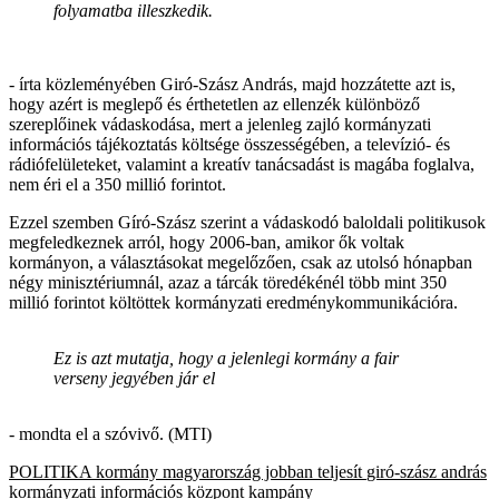
folyamatba illeszkedik.
- írta közleményében Giró-Szász András, majd hozzátette azt is,
hogy azért is meglepő és érthetetlen az ellenzék különböző
szereplőinek vádaskodása, mert a jelenleg zajló kormányzati
információs tájékoztatás költsége összességében, a televízió- és
rádiófelületeket, valamint a kreatív tanácsadást is magába foglalva,
nem éri el a 350 millió forintot.
Ezzel szemben Gíró-Szász szerint a vádaskodó baloldali politikusok
megfeledkeznek arról, hogy 2006-ban, amikor ők voltak
kormányon, a választásokat megelőzően, csak az utolsó hónapban
négy minisztériumnál, azaz a tárcák töredékénél több mint 350
millió forintot költöttek kormányzati eredménykommunikációra.
Ez is azt mutatja, hogy a jelenlegi kormány a fair
verseny jegyében jár el
- mondta el a szóvivő. (MTI)
POLITIKA
kormány
magyarország jobban teljesít
giró-szász andrás
kormányzati információs központ
kampány