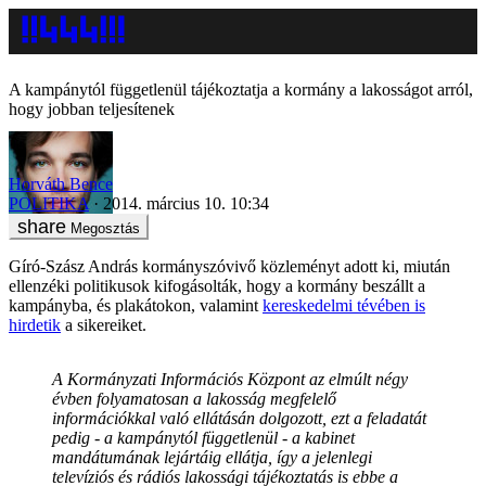
A kampánytól függetlenül tájékoztatja a kormány a lakosságot arról,
hogy jobban teljesítenek
Horváth Bence
POLITIKA
2014. március 10. 10:34
Megosztás
Gíró-Szász András kormányszóvivő közleményt adott ki, miután
ellenzéki politikusok kifogásolták, hogy a kormány beszállt a
kampányba, és plakátokon, valamint
kereskedelmi tévében is
hirdetik
a sikereiket.
A Kormányzati Információs Központ az elmúlt négy
évben folyamatosan a lakosság megfelelő
információkkal való ellátásán dolgozott, ezt a feladatát
pedig - a kampánytól függetlenül - a kabinet
mandátumának lejártáig ellátja, így a jelenlegi
televíziós és rádiós lakossági tájékoztatás is ebbe a