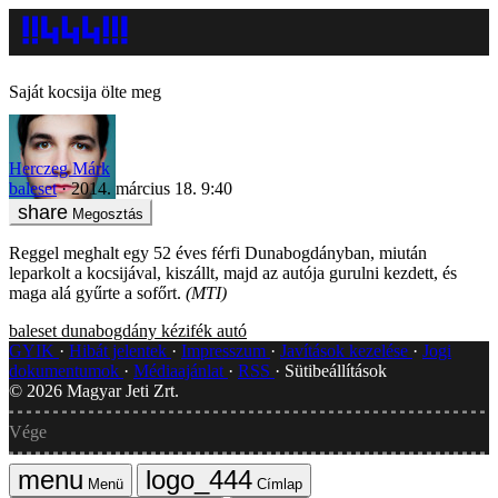
Saját kocsija ölte meg
Herczeg Márk
baleset
2014. március 18. 9:40
Megosztás
Reggel meghalt egy 52 éves férfi Dunabogdányban, miután
leparkolt a kocsijával, kiszállt, majd az autója gurulni kezdett, és
maga alá gyűrte a sofőrt.
(MTI)
baleset
dunabogdány
kézifék
autó
GYIK
Hibát jelentek
Impresszum
Javítások kezelése
Jogi
dokumentumok
Médiaajánlat
RSS
Sütibeállítások
©
2026
Magyar Jeti Zrt.
Vége
Menü
Címlap