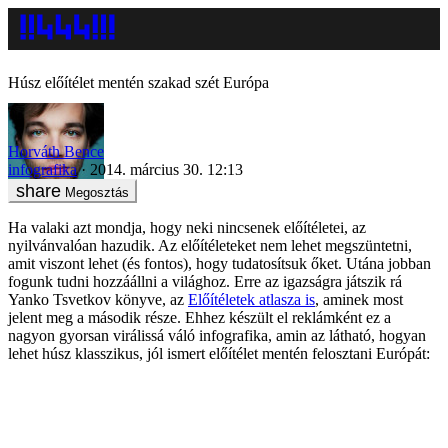
Húsz előítélet mentén szakad szét Európa
Horváth Bence
infografika
2014. március 30. 12:13
Megosztás
Ha valaki azt mondja, hogy neki nincsenek előítéletei, az
nyilvánvalóan hazudik. Az előítéleteket nem lehet megszüntetni,
amit viszont lehet (és fontos), hogy tudatosítsuk őket. Utána jobban
fogunk tudni hozzáállni a világhoz. Erre az igazságra játszik rá
Yanko Tsvetkov könyve, az
Előítéletek atlasza is
, aminek most
jelent meg a második része. Ehhez készült el reklámként ez a
nagyon gyorsan virálissá váló infografika, amin az látható, hogyan
lehet húsz klasszikus, jól ismert előítélet mentén felosztani Európát: