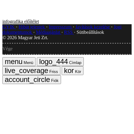
infografika
előítélet
GYIK
Hibát jelentek
Impresszum
Javítások kezelése
Jogi
dokumentumok
Médiaajánlat
RSS
Sütibeállítások
©
2026
Magyar Jeti Zrt.
Vége
Menü
Címlap
Friss
Kör
Fiók