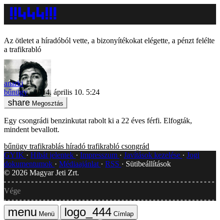
Az ötletet a híradóból vette, a bizonyítékokat elégette, a pénzt felélte
a trafikrabló
anarki
bűnügy
2014. április 10. 5:24
Megosztás
Egy csongrádi benzinkutat rabolt ki a 22 éves férfi. Elfogták,
mindent bevallott.
bűnügy
trafikrablás
híradó
trafikrabló
csongrád
GYIK
Hibát jelentek
Impresszum
Javítások kezelése
Jogi
dokumentumok
Médiaajánlat
RSS
Sütibeállítások
©
2026
Magyar Jeti Zrt.
Vége
Menü
Címlap