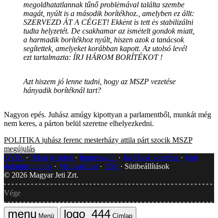
megoldhatatlannak tűnő problėmával találta szembe
magát, nyúlt is a második borítékhoz., amelyben ez állt:
SZERVEZD ÁT A CÉGET! Ekkėnt is tett ės stabilizálni
tudta helyzetét. De csakhamar az ismėtelt gondok miatt,
a harmadik borítékhoz nyúlt, hiszen azok a tanácsok
segítettek, amelyeket korábban kapott. Az utolsó levél
ezt tartalmazta: ÍRJ HÁROM BORÍTÉKOT !
Azt hiszem jó lenne tudni, hogy az MSZP vezetése
hányadik borítéknál tart?
Nagyon epés. Juhász amúgy kipottyan a parlamentből, munkát még
nem keres, a párton belül szeretne elhelyezkedni.
POLITIKA
juhász ferenc
mesterházy attila
párt
szocik
MSZP
megújulás
GYIK
Hibát jelentek
Impresszum
Javítások kezelése
Jogi
dokumentumok
Médiaajánlat
RSS
Sütibeállítások
©
2026
Magyar Jeti Zrt.
Vége
Menü
Címlap