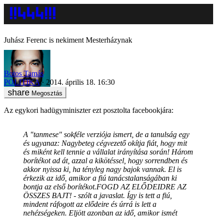
Juhász Ferenc is nekiment Mesterházynak
Botos Tamás
POLITIKA
2014. április 18. 16:30
Megosztás
Az egykori hadügyminiszter ezt posztolta facebookjára:
A "tanmese" sokféle verziója ismert, de a tanulság egy
és ugyanaz: Nagybeteg cégvezető okítja fiát, hogy mit
és miként kell tennie a vállalat irányítása során! Három
borítékot ad át, azzal a kikötéssel, hogy sorrendben és
akkor nyissa ki, ha tényleg nagy bajok vannak. El is
érkezik az idő, amikor a fiú tanácstalanságában ki
bontja az első borítékot.FOGD AZ ELŐDEIDRE AZ
ÖSSZES BAJT! - szólt a javaslat. Így is tett a fiú,
mindent ráfogott az elődeire és úrrá is lett a
nehézségeken. Eljött azonban az idő, amikor ismét