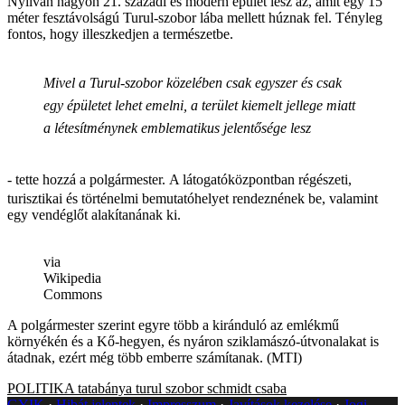
Nyilván nagyon 21. századi és modern épület lesz az, amit egy 15
méter fesztávolságú Turul-szobor lába mellett húznak fel. Tényleg
fontos, hogy illeszkedjen a természetbe.
Mivel a Turul-szobor közelében csak egyszer és csak
egy épületet lehet emelni, a terület kiemelt jellege miatt
a létesítménynek emblematikus jelentősége lesz
- tette hozzá a polgármester.
A látogatóközpontban régészeti,
turisztikai és történelmi bemutatóhelyet rendeznének be, valamint
egy vendéglőt alakítanának ki.
via
Wikipedia
Commons
A polgármester szerint egyre több a kiránduló az emlékmű
környékén és a Kő-hegyen, és nyáron sziklamászó-útvonalakat is
átadnak, ezért még több emberre számítanak. (MTI)
POLITIKA
tatabánya
turul szobor
schmidt csaba
GYIK
Hibát jelentek
Impresszum
Javítások kezelése
Jogi