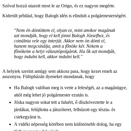
Szóval hozzá utazott most le az Origo, és ez nagyon megérte.
Kiderült például, hogy Balogh idén is elindult a polgármesterségért.
"Nem én döntöttem el, olyan ez, mint amikor magának
azt mondják, hogy el kell jönni Balogh Józsefhez, és
csinálnia vele egy interjút. Akkor nem ön dönti el,
hanem megcsinálja, amit a főnöke kér. Nekem a
főnökeim a helyi választópolgárok. Ha ők azt mondják,
hogy indulni kell, akkor indulni kell."
A helyiek szerint amúgy sem akkora para, hogy kezet emelt az
asszonyra. Fülöpházán ilyeneket mondanak, hogy
Ha Balogh valóban meg is verte a feleségét, az a magánügye,
attól még lehet jó polgármester ezután is.
Jóska nagyon sokat tett a faluért, ő díszköveztette le a
járdákat, felújította a játszóteret, felhúzott egy tészta- és
csirkegyárat is.
A vidéki népesség körében nem különösebb dolog, ha egy