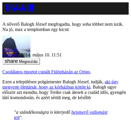
A nőverő Balogh József megfogadta, hogy soha többet nem iszik.
Na jó, max a templomban egy kicsit
erdelyip
életmód
2014. május 10. 11:51
Megosztás
Csodálatos riportot csinált Fülöpházán az Origo
.
Ezen a településen polgármester Balogh József, tudják,
aki úgy
megverte élettársát, hogy az kórházban kötött ki
. Balogh ugye
először azt mondta, hogy Terike csak átesett a család idős, gyengén
látó komondorán, és azért sérült meg, de később
"a szándékosságra is kiterjedő
beismerő vallomást
tett
".