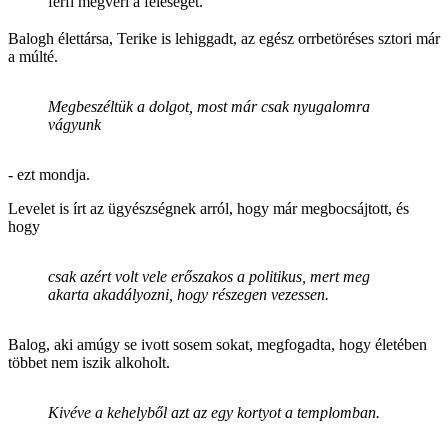
férfi megveri a feleségét.
Balogh élettársa, Terike is lehiggadt, az egész orrbetöréses sztori már
a múlté.
Megbeszéltük a dolgot, most már csak nyugalomra
vágyunk
- ezt mondja.
Levelet is írt az ügyészségnek arról, hogy már megbocsájtott, és
hogy
csak azért volt vele erőszakos a politikus, mert meg
akarta akadályozni, hogy részegen vezessen.
Balog, aki amúgy se ivott sosem sokat, megfogadta, hogy életében
többet nem iszik alkoholt.
Kivéve a kehelyből azt az egy kortyot a templomban.