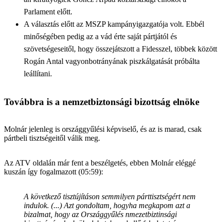
Parlament előtt.
A választás előtt az MSZP kampányigazgatója volt. Ebbél
minőségében pedig az a vád érte saját pártjától és
szövetségeseitől, hogy összejátszott a Fidesszel, többek között
Rogán Antal vagyonbotrányának piszkálgatását próbálta
leállítani.
Továbbra is a nemzetbiztonsági bizottság elnöke
Molnár jelenleg is országgyűlési képviselő, és az is marad, csak
pártbeli tisztségeitől válik meg.
Az ATV oldalán már fent a beszélgetés, ebben Molnár eléggé
kuszán így fogalmazott (05:59):
A következő tisztújításon semmilyen párttisztségért nem
indulok. (...) Azt gondoltam, hogyha megkapom azt a
bizalmat, hogy az Országgyűlés nmezetbiztinsági