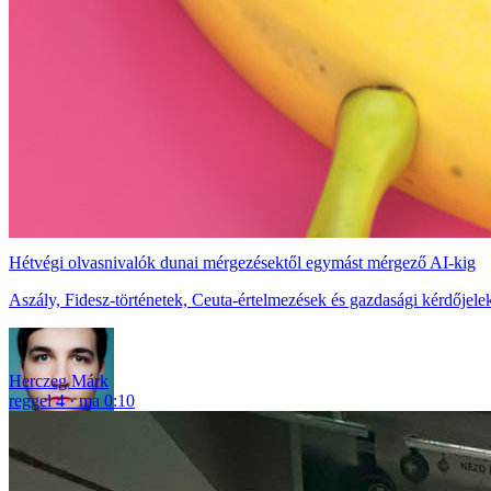
Hétvégi olvasnivalók dunai mérgezésektől egymást mérgező AI-kig
Aszály, Fidesz-történetek, Ceuta-értelmezések és gazdasági kérdőjelek
Herczeg Márk
reggel 4
ma 0:10