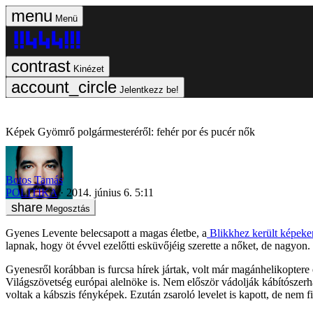
Menü
Kinézet
Jelentkezz be!
Képek Gyömrő polgármesteréről: fehér por és pucér nők
Botos Tamás
POLITIKA
2014. június 6. 5:11
Megosztás
Gyenes Levente belecsapott a magas életbe, a
Blikkhez került képeken 
lapnak, hogy öt évvel ezelőtti esküvőjéig szerette a nőket, de nagyon. 
Gyenesről korábban is furcsa hírek jártak, volt már magánhelikopter
Világszövetség európai alelnöke is. Nem először vádolják kábítószerha
voltak a kábszis fényképek. Ezután zsaroló levelet is kapott, de nem fi