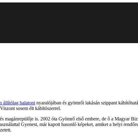
állítólag balatoni
nyaralójában és gyömrői lakásán szippant kábítóhatás
Viszont sosem élt kábítószerrel.
e és magánrepülője is. 2002 óta Gyömrő első embere, de ő a Magyar Bi
sználattal Gyenest, már kapott hasonló képeket, amiket a helyi rendőrség
zetett.