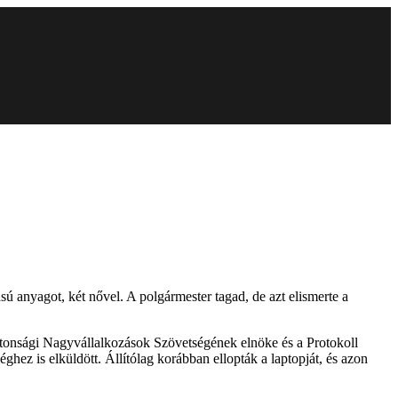
ú anyagot, két nővel. A polgármester tagad, de azt elismerte a
ztonsági Nagyvállalkozások Szövetségének elnöke és a Protokoll
hez is elküldött. Állítólag korábban ellopták a laptopját, és azon