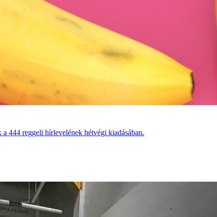
 a 444 reggeli hírlevelének hétvégi kiadásában.