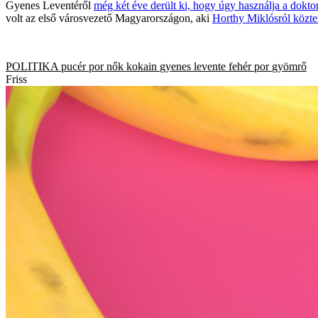
Gyenes Leventéről
még két éve derült ki, hogy úgy használja a doktor
volt az első városvezető Magyarországon, aki
Horthy Miklósról közter
POLITIKA
pucér
por
nők
kokain
gyenes levente
fehér por
gyömrő
Friss