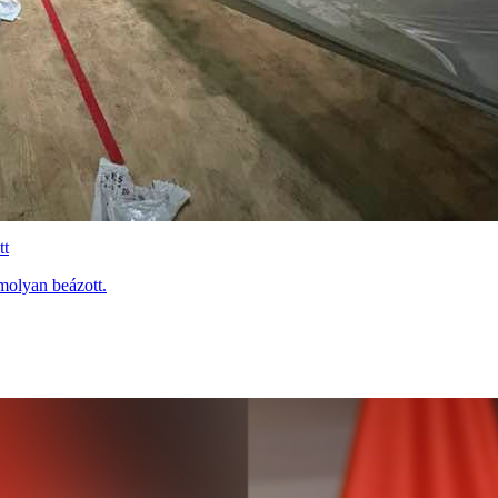
tt
molyan beázott.