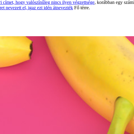
i címet, hogy valószínűleg nincs ilyen végzettsége
, korábban egy számla
et nevezett el, igaz ezt idén átnevezték
Fő térre.