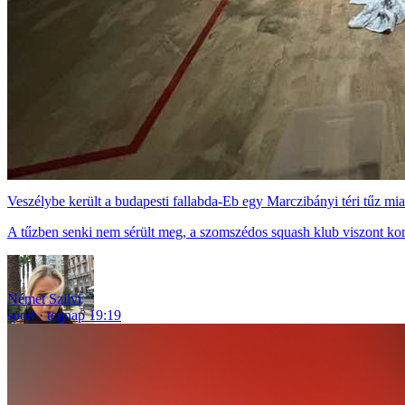
Veszélybe került a budapesti fallabda-Eb egy Marczibányi téri tűz mia
A tűzben senki nem sérült meg, a szomszédos squash klub viszont ko
Német Szilvi
sport
tegnap 19:19