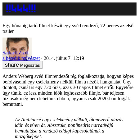
Egy hónapig tartó filmet készít egy svéd rendező, 72 perces az első
trailer
Sarkadi Zsolt
a hetedik művészet
2014. július 7. 12:19
Megosztás
Anders Weberg svéd filmrendezőt rég foglalkoztatja, hogyan képes
befolyásolni egy cselekmény nélküli film a nézők hangulatát. Úgy
döntött, csinál is egy 720 órás, azaz 30 napos filmet erről. Egyelőre
úgy tűnik, ez lesz minden idők leghosszabb filmje, bár teljesen
biztosak még nem lehetünk ebben, ugyanis csak 2020-ban fogják
bemutatni.
Az Ambiancé egy cselekmény nélküli, álomszerű utazás
időn és téren át. Absztrakt, nonlineáris narratívájú
bemutatása a rendező eddigi kapcsolatának a
mozgóképpel.