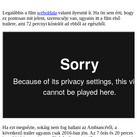
Legalábbis a film
weboldala
valami ilyesmit ír. Ha ön sem érti, hogy
ez pontosan mit jelent, szerencséje van, ugyanis itt a film első
trailere, ami 72 percnyi kóstolót ad ebből az egészből.
Ha ezt megnézte, sokáig nem fog hallani az Ambiancéről, a
következő trailer ugyanis csak 2016-ban jön. Az 7 órás és 20 perces