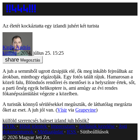
Az életét kockáztatta egy izlandi juhért két turista
Király András
külföld
2014. július 25. 15:25
Megosztás
A juh a semmiből ugrott dzsipjük elé, ők meg inkább fejreálltak az
árokban, minthogy elgázolják. Egy fotós talált rájuk. Hamarosan a
közeli falu, Blönduós rendőrei és mentősei is a helyszínre értek, sőt,
a parti őrség egyik helikoptere is, ami amúgy az évi rendes
fókanépszámlálást végezte a közelben.
A turisták könnyű sérülésekkel megúszták, de láthatólag megrázta
őket az eset. A juh jól van. (
Vísir
via
Grapevine
)
külföld
szerencsés baleset
izland
juh
hősök?
GYIK
Hibát jelentek
Impresszum
Javítások kezelése
Jogi
dokumentumok
Médiaajánlat
RSS
Sütibeállítások
©
2026
Magyar Jeti Zrt.