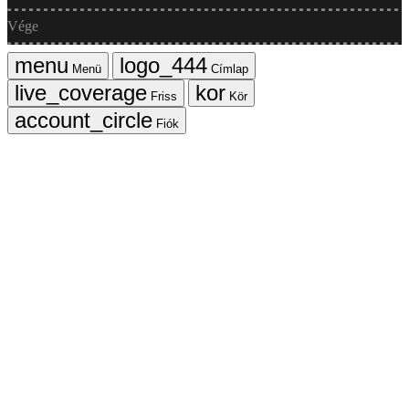
Vége
Menü
Címlap
Friss
Kör
Fiók