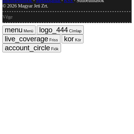
dokumentumok
Médiaajánlat
RSS
Sütibeállítások
©
2026
Magyar Jeti Zrt.
Vége
Menü
Címlap
Friss
Kör
Fiók