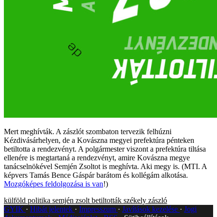
Mert meghívták. A zászlót szombaton tervezik felhúzni
Kézdivásárhelyen, de a Kovászna megyei prefektúra pénteken
betiltotta a rendezvényt. A polgármester viszont a prefektúra tiltása
ellenére is megtartaná a rendezvényt, amire Kovászna megye
tanácselnökével Semjén Zsoltot is meghívta. Aki megy is. (MTI. A
képvers Tamás Bence Gáspár barátom és kollégám alkotása.
Mozgóképes feldolgozása is van
!)
külföld
politika
semjén zsolt
betiltották
székely zászló
GYIK
Hibát jelentek
Impresszum
Javítások kezelése
Jogi