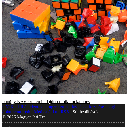
bűnügy
NAV
szellemi tulajdon
rubik kocka
bmw
GYIK
Hibát jelentek
Impresszum
Javítások kezelése
Jogi
dokumentumok
Médiaajánlat
RSS
Sütibeállítások
©
2026
Magyar Jeti Zrt.