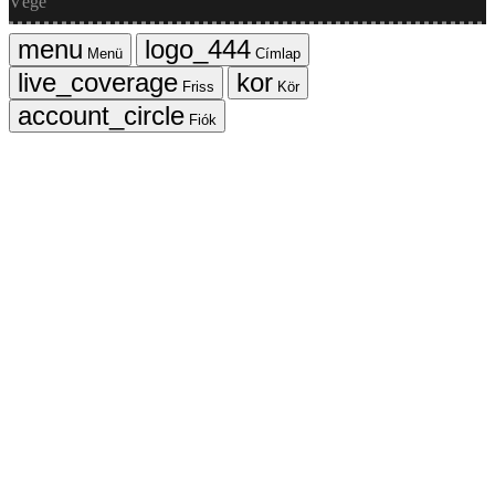
Vége
Menü
Címlap
Friss
Kör
Fiók