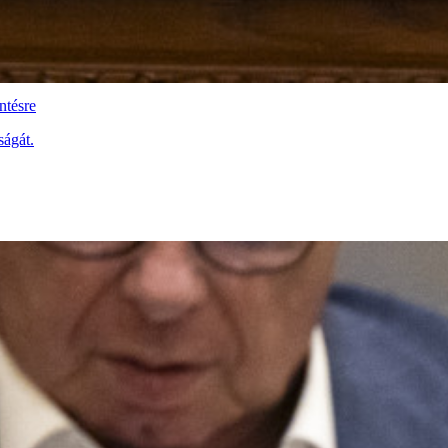
ntésre
ságát.