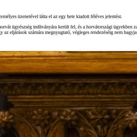
mélyes üzenetével látta el az egy hete kiadott féléves jelentést.
a horvát ügyészség indítványára került fel, és a horvátországi ügyekben 
ogy az eljárások számára megnyugtató, végleges rendezéséig nem hagyja