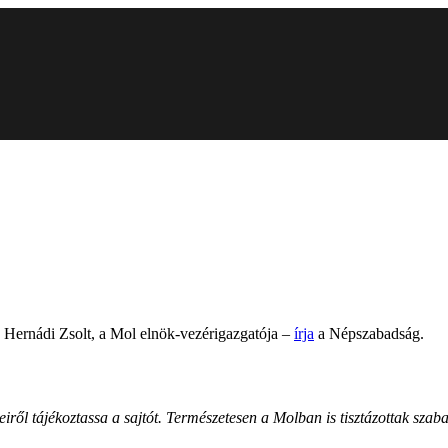
s Hernádi Zsolt, a Mol elnök-vezérigazgatója –
írja
a Népszabadság.
eiről tájékoztassa a sajtót. Természetesen a Molban is tisztázottak szab