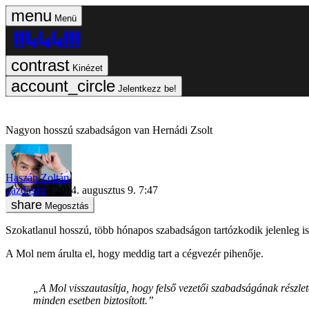
Menü
Kinézet
Jelentkezz be!
Nagyon hosszú szabadságon van Hernádi Zsolt
Haszán Zoltán
gazdaság
2014. augusztus 9. 7:47
Megosztás
Szokatlanul hosszú, több hónapos szabadságon tartózkodik jelenleg i
A Mol nem árulta el, hogy meddig tart a cégvezér pihenője.
„A Mol visszautasítja, hogy felső vezetői szabadságának részlet
minden esetben biztosított.”