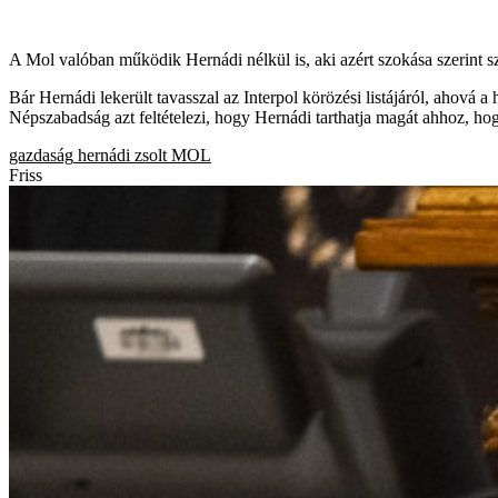
A Mol valóban működik Hernádi nélkül is, aki azért szokása szerint sze
Bár Hernádi lekerült tavasszal az Interpol körözési listájáról, ahová 
Népszabadság azt feltételezi, hogy Hernádi tarthatja magát ahhoz, h
gazdaság
hernádi zsolt
MOL
Friss