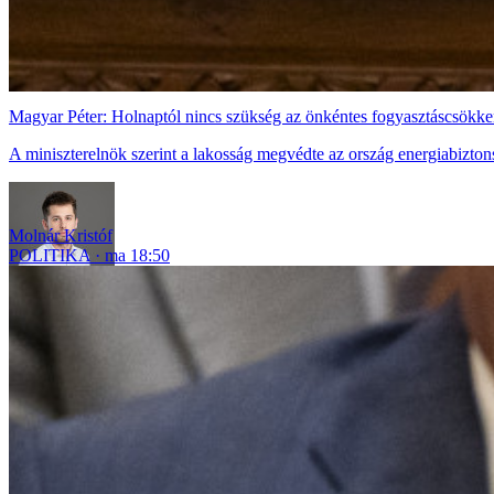
Magyar Péter: Holnaptól nincs szükség az önkéntes fogyasztáscsökke
A miniszterelnök szerint a lakosság megvédte az ország energiabizton
Molnár Kristóf
POLITIKA
ma 18:50